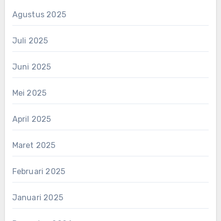
Agustus 2025
Juli 2025
Juni 2025
Mei 2025
April 2025
Maret 2025
Februari 2025
Januari 2025