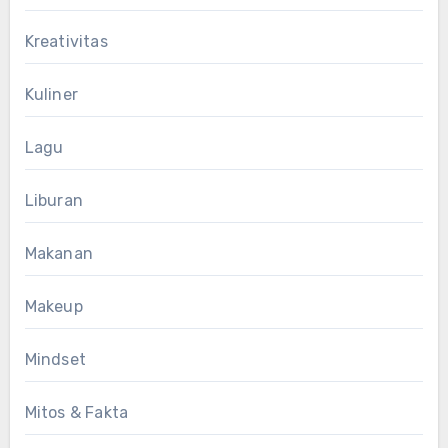
Kreativitas
Kuliner
Lagu
Liburan
Makanan
Makeup
Mindset
Mitos & Fakta