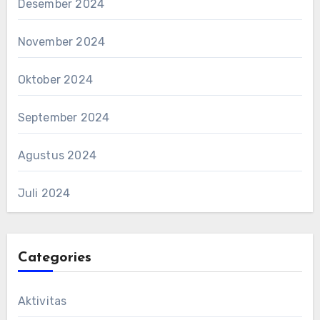
Desember 2024
November 2024
Oktober 2024
September 2024
Agustus 2024
Juli 2024
Categories
Aktivitas