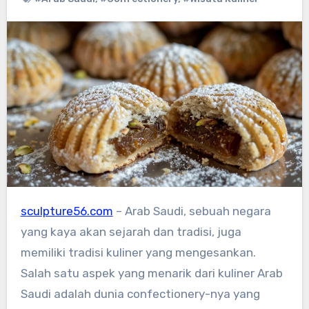
sculpture56.com
– Arab Saudi, sebuah negara
yang kaya akan sejarah dan tradisi, juga
memiliki tradisi kuliner yang mengesankan.
Salah satu aspek yang menarik dari kuliner Arab
Saudi adalah dunia confectionery-nya yang