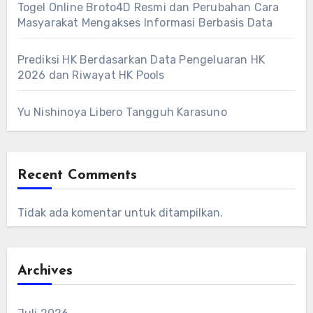
Togel Online Broto4D Resmi dan Perubahan Cara
Masyarakat Mengakses Informasi Berbasis Data
Prediksi HK Berdasarkan Data Pengeluaran HK
2026 dan Riwayat HK Pools
Yu Nishinoya Libero Tangguh Karasuno
Recent Comments
Tidak ada komentar untuk ditampilkan.
Archives