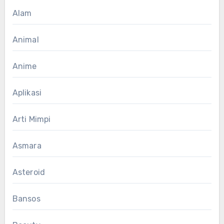
Alam
Animal
Anime
Aplikasi
Arti Mimpi
Asmara
Asteroid
Bansos