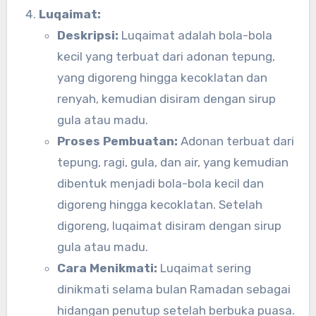
Luqaimat:
Deskripsi:
Luqaimat adalah bola-bola
kecil yang terbuat dari adonan tepung,
yang digoreng hingga kecoklatan dan
renyah, kemudian disiram dengan sirup
gula atau madu.
Proses Pembuatan:
Adonan terbuat dari
tepung, ragi, gula, dan air, yang kemudian
dibentuk menjadi bola-bola kecil dan
digoreng hingga kecoklatan. Setelah
digoreng, luqaimat disiram dengan sirup
gula atau madu.
Cara Menikmati:
Luqaimat sering
dinikmati selama bulan Ramadan sebagai
hidangan penutup setelah berbuka puasa.