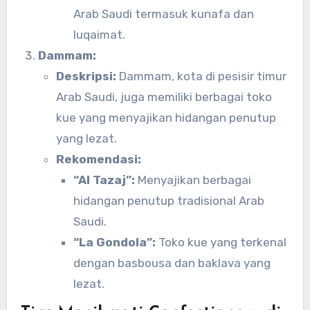
Arab Saudi termasuk kunafa dan
luqaimat.
Dammam:
Deskripsi:
Dammam, kota di pesisir timur
Arab Saudi, juga memiliki berbagai toko
kue yang menyajikan hidangan penutup
yang lezat.
Rekomendasi:
“Al Tazaj”:
Menyajikan berbagai
hidangan penutup tradisional Arab
Saudi.
“La Gondola”:
Toko kue yang terkenal
dengan basbousa dan baklava yang
lezat.