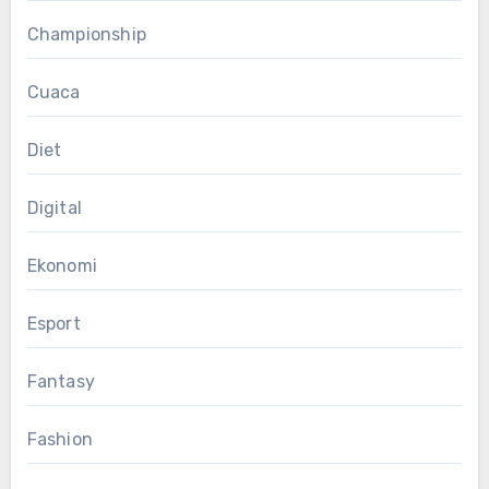
Championship
Cuaca
Diet
Digital
Ekonomi
Esport
Fantasy
Fashion