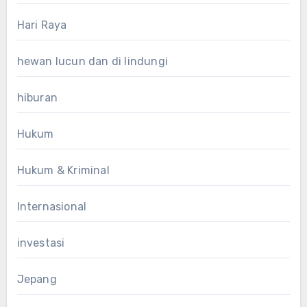
Hari Raya
hewan lucun dan di lindungi
hiburan
Hukum
Hukum & Kriminal
Internasional
investasi
Jepang