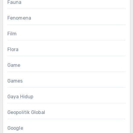
Fauna
Fenomena
Film
Flora
Game
Games
Gaya Hidup
Geopolitik Global
Google