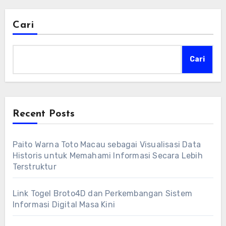
Cari
Cari
Recent Posts
Paito Warna Toto Macau sebagai Visualisasi Data
Historis untuk Memahami Informasi Secara Lebih
Terstruktur
Link Togel Broto4D dan Perkembangan Sistem
Informasi Digital Masa Kini