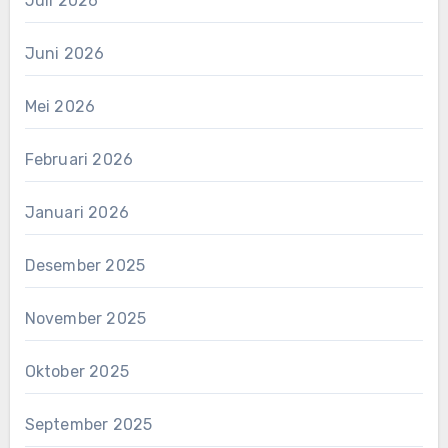
Juli 2026
Juni 2026
Mei 2026
Februari 2026
Januari 2026
Desember 2025
November 2025
Oktober 2025
September 2025