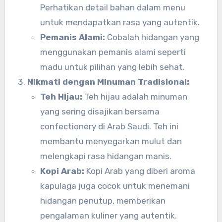
Perhatikan detail bahan dalam menu
untuk mendapatkan rasa yang autentik.
Pemanis Alami:
Cobalah hidangan yang
menggunakan pemanis alami seperti
madu untuk pilihan yang lebih sehat.
Nikmati dengan Minuman Tradisional:
Teh Hijau:
Teh hijau adalah minuman
yang sering disajikan bersama
confectionery di Arab Saudi. Teh ini
membantu menyegarkan mulut dan
melengkapi rasa hidangan manis.
Kopi Arab:
Kopi Arab yang diberi aroma
kapulaga juga cocok untuk menemani
hidangan penutup, memberikan
pengalaman kuliner yang autentik.