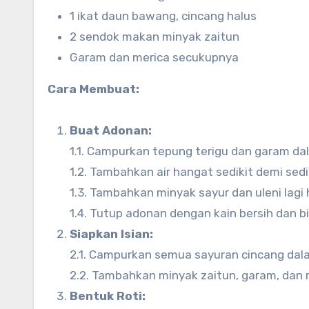
1 ikat daun bawang, cincang halus
2 sendok makan minyak zaitun
Garam dan merica secukupnya
Cara Membuat:
Buat Adonan:
1.1. Campurkan tepung terigu dan garam d
1.2. Tambahkan air hangat sedikit demi sedik
1.3. Tambahkan minyak sayur dan uleni lagi 
1.4. Tutup adonan dengan kain bersih dan b
Siapkan Isian:
2.1. Campurkan semua sayuran cincang dal
2.2. Tambahkan minyak zaitun, garam, dan 
Bentuk Roti: