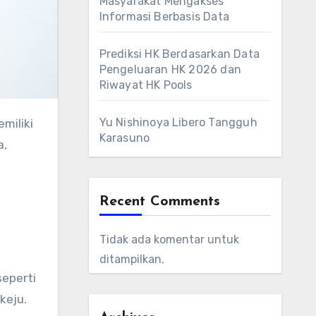
Masyarakat Mengakses
Informasi Berbasis Data
Prediksi HK Berdasarkan Data
Pengeluaran HK 2026 dan
Riwayat HK Pools
Yu Nishinoya Libero Tangguh
miliki
Karasuno
a,
Recent Comments
Tidak ada komentar untuk
ditampilkan.
seperti
keju.