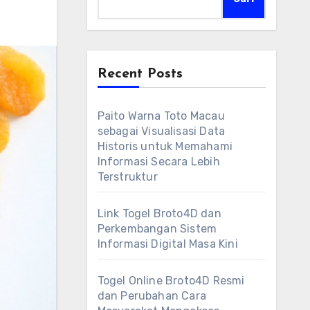
Recent Posts
Paito Warna Toto Macau
sebagai Visualisasi Data
Historis untuk Memahami
Informasi Secara Lebih
Terstruktur
Link Togel Broto4D dan
Perkembangan Sistem
Informasi Digital Masa Kini
Togel Online Broto4D Resmi
dan Perubahan Cara