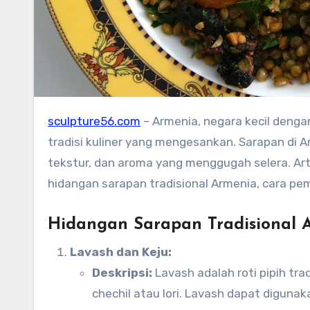
sculpture56.com
– Armenia, negara kecil denga
tradisi kuliner yang mengesankan. Sarapan di
tekstur, dan aroma yang menggugah selera. Art
hidangan sarapan tradisional Armenia, cara p
Hidangan Sarapan Tradisional 
Lavash dan Keju:
Deskripsi:
Lavash adalah roti pipih tra
chechil atau lori. Lavash dapat digun