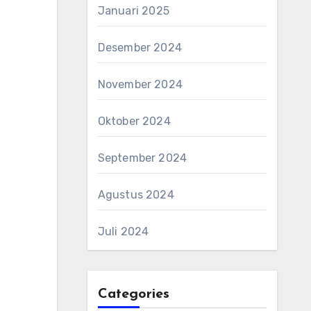
Januari 2025
Desember 2024
November 2024
Oktober 2024
September 2024
Agustus 2024
Juli 2024
Categories