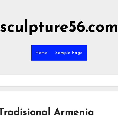
sculpture56.co
Home
Sample Page
radisional Armenia