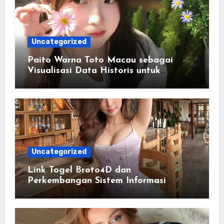
Uncategorized
Paito Warna Toto Macau sebagai
Visualisasi Data Historis untuk
Memahami Informasi Secara Lebih
Terstruktur
Uncategorized
Link Togel Broto4D dan
Perkembangan Sistem Informasi
Digital Masa Kini