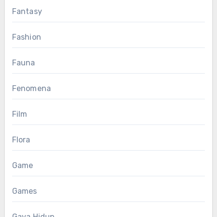
Fantasy
Fashion
Fauna
Fenomena
Film
Flora
Game
Games
Gaya Hidup