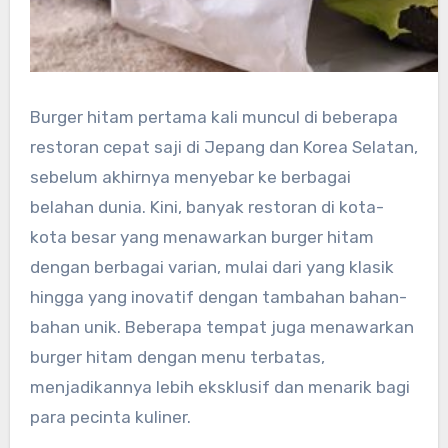
Burger hitam pertama kali muncul di beberapa
restoran cepat saji di Jepang dan Korea Selatan,
sebelum akhirnya menyebar ke berbagai
belahan dunia. Kini, banyak restoran di kota-
kota besar yang menawarkan burger hitam
dengan berbagai varian, mulai dari yang klasik
hingga yang inovatif dengan tambahan bahan-
bahan unik. Beberapa tempat juga menawarkan
burger hitam dengan menu terbatas,
menjadikannya lebih eksklusif dan menarik bagi
para pecinta kuliner.