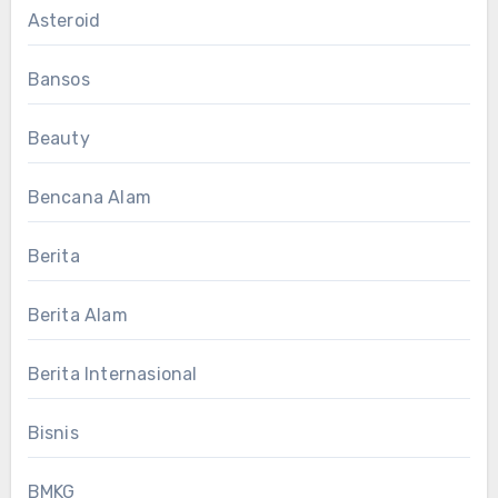
Asteroid
Bansos
Beauty
Bencana Alam
Berita
Berita Alam
Berita Internasional
Bisnis
BMKG