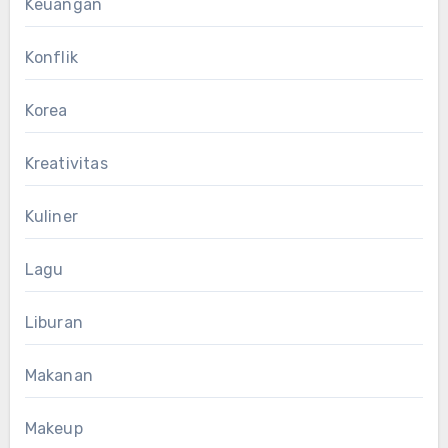
Keuangan
Konflik
Korea
Kreativitas
Kuliner
Lagu
Liburan
Makanan
Makeup