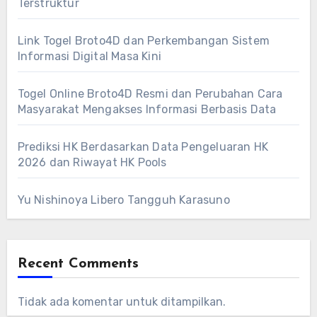
Terstruktur
Link Togel Broto4D dan Perkembangan Sistem
Informasi Digital Masa Kini
Togel Online Broto4D Resmi dan Perubahan Cara
Masyarakat Mengakses Informasi Berbasis Data
Prediksi HK Berdasarkan Data Pengeluaran HK
2026 dan Riwayat HK Pools
Yu Nishinoya Libero Tangguh Karasuno
Recent Comments
Tidak ada komentar untuk ditampilkan.