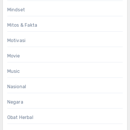
Mindset
Mitos & Fakta
Motivasi
Movie
Music
Nasional
Negara
Obat Herbal