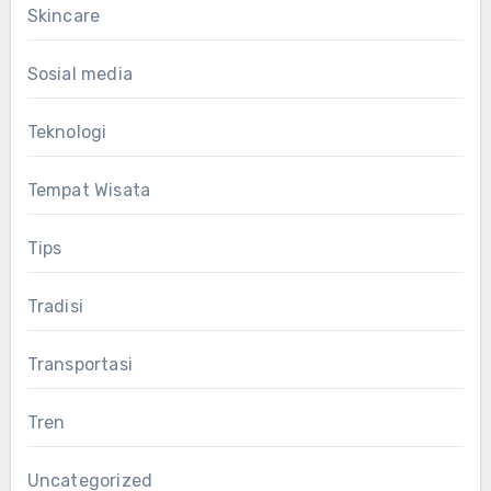
Skincare
Sosial media
Teknologi
Tempat Wisata
Tips
Tradisi
Transportasi
Tren
Uncategorized