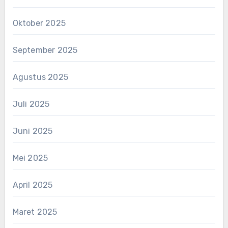
Oktober 2025
September 2025
Agustus 2025
Juli 2025
Juni 2025
Mei 2025
April 2025
Maret 2025