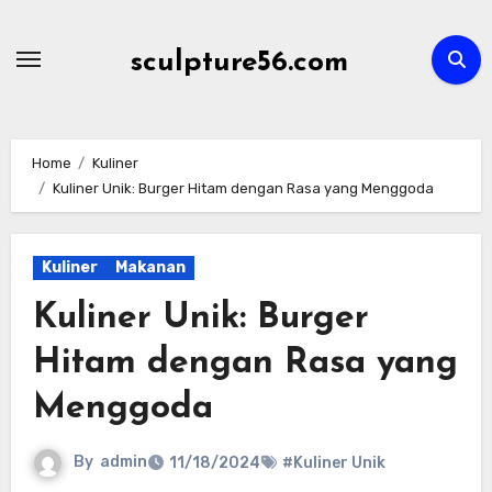
Skip
to
sculpture56.com
content
Home
Kuliner
Kuliner Unik: Burger Hitam dengan Rasa yang Menggoda
Kuliner
Makanan
Kuliner Unik: Burger
Hitam dengan Rasa yang
Menggoda
By
admin
11/18/2024
#Kuliner Unik