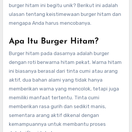
burger hitam ini begitu unik? Berikut ini adalah
ulasan tentang keistimewaan burger hitam dan
mengapa Anda harus mencobanya.
Apa Itu Burger Hitam?
Burger hitam pada dasarnya adalah burger
dengan roti berwarna hitam pekat. Warna hitam
ini biasanya berasal dari tinta cumi atau arang
aktif, dua bahan alami yang tidak hanya
memberikan warna yang mencolok, tetapi juga
memiliki manfaat tertentu. Tinta cumi
memberikan rasa gurih dan sedikit manis,
sementara arang aktif dikenal dengan
kemampuannya untuk membantu proses