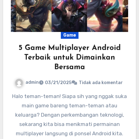
Game
5 Game Multiplayer Android
Terbaik untuk Dimainkan
Bersama
admin
03/21/2025
Tidak ada komentar
Halo teman-teman! Siapa sih yang nggak suka
main game bareng teman-teman atau
keluarga? Dengan perkembangan teknologi,
sekarang kita bisa menikmati permainan
multiplayer langsung di ponsel Android kita.