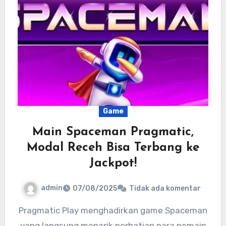
Game
Main Spaceman Pragmatic,
Modal Receh Bisa Terbang ke
Jackpot!
admin
07/08/2025
Tidak ada komentar
Pragmatic Play menghadirkan game Spaceman
yang langsung menarik perhatian para pemain