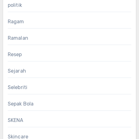
politik
Ragam
Ramalan
Resep
Sejarah
Selebriti
Sepak Bola
SKENA
Skincare