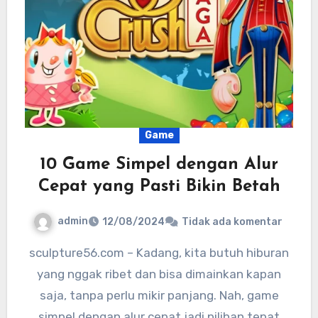
Game
10 Game Simpel dengan Alur
Cepat yang Pasti Bikin Betah
admin
12/08/2024
Tidak ada komentar
sculpture56.com – Kadang, kita butuh hiburan
yang nggak ribet dan bisa dimainkan kapan
saja, tanpa perlu mikir panjang. Nah, game
simpel dengan alur cepat jadi pilihan tepat