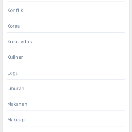
Konflik
Korea
Kreativitas
Kuliner
Lagu
Liburan
Makanan
Makeup