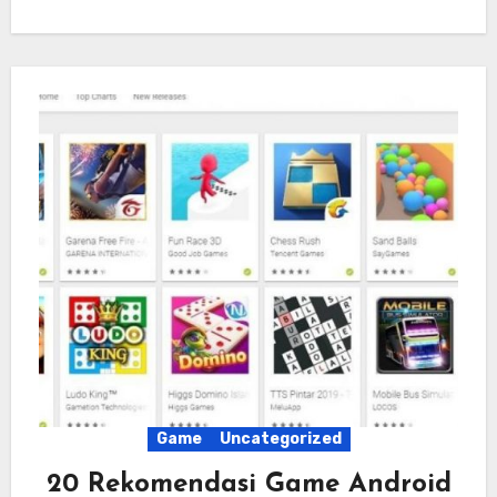
Game
Uncategorized
20 Rekomendasi Game Android