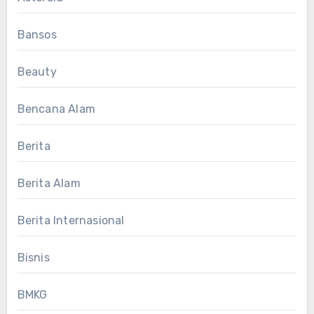
Bansos
Beauty
Bencana Alam
Berita
Berita Alam
Berita Internasional
Bisnis
BMKG