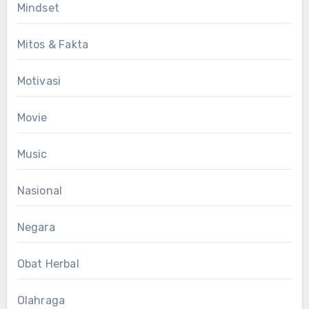
Mindset
Mitos & Fakta
Motivasi
Movie
Music
Nasional
Negara
Obat Herbal
Olahraga