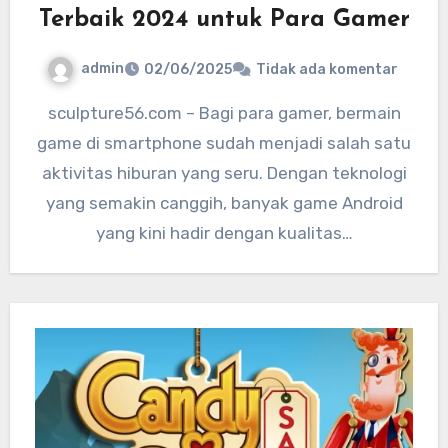
Terbaik 2024 untuk Para Gamer
admin
02/06/2025
Tidak ada komentar
sculpture56.com – Bagi para gamer, bermain
game di smartphone sudah menjadi salah satu
aktivitas hiburan yang seru. Dengan teknologi
yang semakin canggih, banyak game Android
yang kini hadir dengan kualitas…