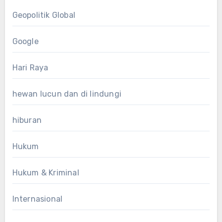
Geopolitik Global
Google
Hari Raya
hewan lucun dan di lindungi
hiburan
Hukum
Hukum & Kriminal
Internasional