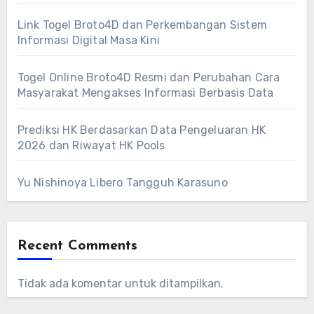
Link Togel Broto4D dan Perkembangan Sistem
Informasi Digital Masa Kini
Togel Online Broto4D Resmi dan Perubahan Cara
Masyarakat Mengakses Informasi Berbasis Data
Prediksi HK Berdasarkan Data Pengeluaran HK
2026 dan Riwayat HK Pools
Yu Nishinoya Libero Tangguh Karasuno
Recent Comments
Tidak ada komentar untuk ditampilkan.