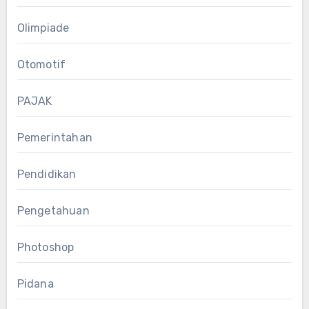
Olimpiade
Otomotif
PAJAK
Pemerintahan
Pendidikan
Pengetahuan
Photoshop
Pidana