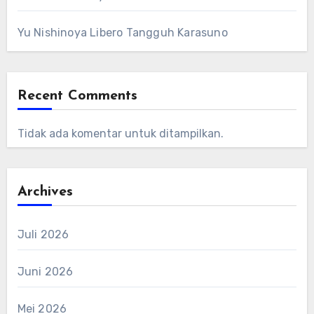
Yu Nishinoya Libero Tangguh Karasuno
Recent Comments
Tidak ada komentar untuk ditampilkan.
Archives
Juli 2026
Juni 2026
Mei 2026