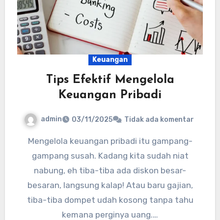
Keuangan
Tips Efektif Mengelola
Keuangan Pribadi
admin
03/11/2025
Tidak ada komentar
Mengelola keuangan pribadi itu gampang-
gampang susah. Kadang kita sudah niat
nabung, eh tiba-tiba ada diskon besar-
besaran, langsung kalap! Atau baru gajian,
tiba-tiba dompet udah kosong tanpa tahu
kemana perginya uang.…