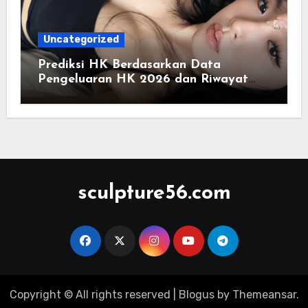
Uncategorized
Prediksi HK Berdasarkan Data
Pengeluaran HK 2026 dan Riwayat
HK Pools
sculpture56.com
Copyright © All rights reserved
|
Blogus
by
Themeansar
.