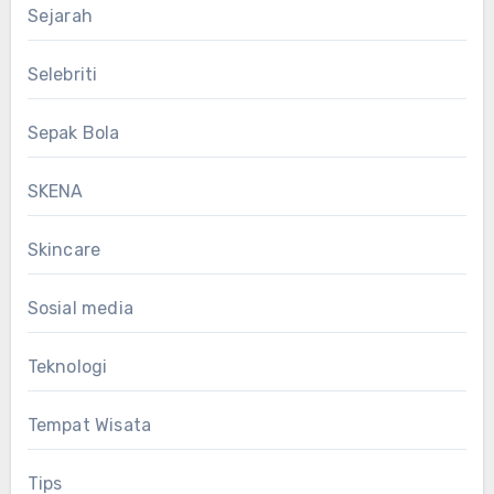
Sejarah
Selebriti
Sepak Bola
SKENA
Skincare
Sosial media
Teknologi
Tempat Wisata
Tips