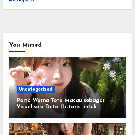
You Missed
Uncategorized
Paito Warna Toto Macau sebagai
Visualisasi Data Historis untuk
Memahami Informasi Secara Lebih
Terstruktur