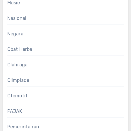
Music
Nasional
Negara
Obat Herbal
Olahraga
Olimpiade
Otomotif
PAJAK
Pemerintahan