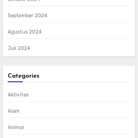
September 2024
Agustus 2024
Juli 2024
Categories
Aktivitas
Alam
Animal