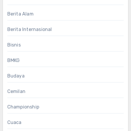
Berita Alam
Berita Internasional
Bisnis
BMKG
Budaya
Cemilan
Championship
Cuaca