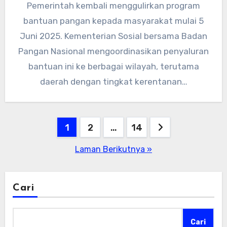
Pemerintah kembali menggulirkan program
bantuan pangan kepada masyarakat mulai 5
Juni 2025. Kementerian Sosial bersama Badan
Pangan Nasional mengoordinasikan penyaluran
bantuan ini ke berbagai wilayah, terutama
daerah dengan tingkat kerentanan…
Paginasi
1
2
…
14
pos
Laman Berikutnya »
Cari
Cari