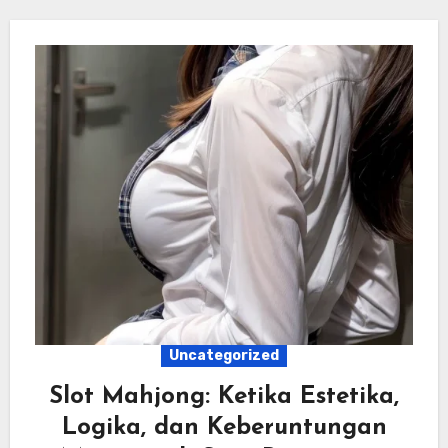
Uncategorized
Slot Mahjong: Ketika Estetika,
Logika, dan Keberuntungan