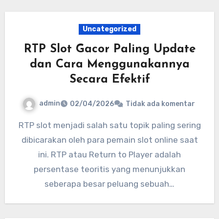
Uncategorized
RTP Slot Gacor Paling Update
dan Cara Menggunakannya
Secara Efektif
admin
02/04/2026
Tidak ada komentar
RTP slot menjadi salah satu topik paling sering
dibicarakan oleh para pemain slot online saat
ini. RTP atau Return to Player adalah
persentase teoritis yang menunjukkan
seberapa besar peluang sebuah…