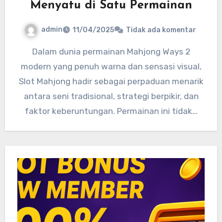
Menyatu di Satu Permainan
admin
11/04/2025
Tidak ada komentar
Dalam dunia permainan Mahjong Ways 2
modern yang penuh warna dan sensasi visual,
Slot Mahjong hadir sebagai perpaduan menarik
antara seni tradisional, strategi berpikir, dan
faktor keberuntungan. Permainan ini tidak…