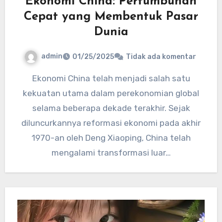
Ekonomi China: Pertumbuhan
Cepat yang Membentuk Pasar
Dunia
admin
01/25/2025
Tidak ada komentar
Ekonomi China telah menjadi salah satu
kekuatan utama dalam perekonomian global
selama beberapa dekade terakhir. Sejak
diluncurkannya reformasi ekonomi pada akhir
1970-an oleh Deng Xiaoping, China telah
mengalami transformasi luar…