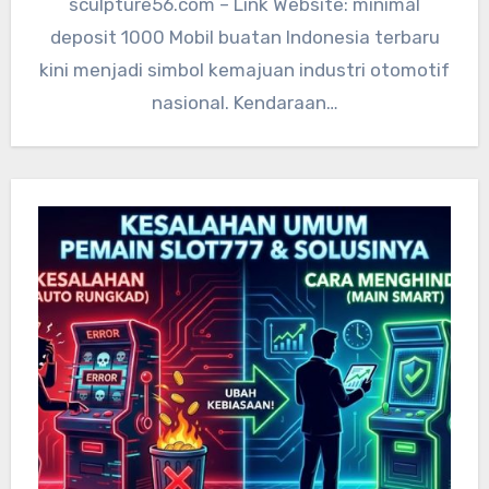
sculpture56.com – Link Website: minimal
deposit 1000 Mobil buatan Indonesia terbaru
kini menjadi simbol kemajuan industri otomotif
nasional. Kendaraan…