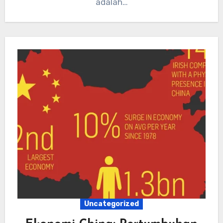
adalah…
Uncategorized