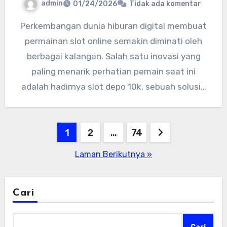
admin
01/24/2026
Tidak ada komentar
Perkembangan dunia hiburan digital membuat
permainan slot online semakin diminati oleh
berbagai kalangan. Salah satu inovasi yang
paling menarik perhatian pemain saat ini
adalah hadirnya slot depo 10k, sebuah solusi…
Paginasi
1
2
…
74
pos
Laman Berikutnya »
Cari