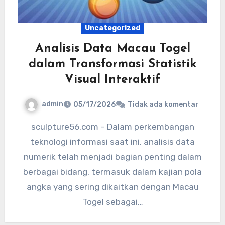
Uncategorized
Analisis Data Macau Togel
dalam Transformasi Statistik
Visual Interaktif
admin
05/17/2026
Tidak ada komentar
sculpture56.com – Dalam perkembangan
teknologi informasi saat ini, analisis data
numerik telah menjadi bagian penting dalam
berbagai bidang, termasuk dalam kajian pola
angka yang sering dikaitkan dengan Macau
Togel sebagai…