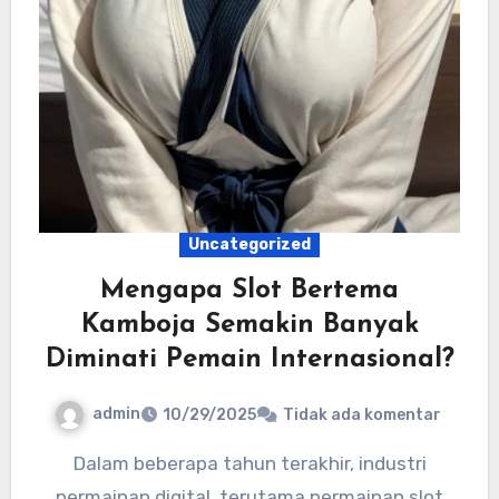
Uncategorized
Mengapa Slot Bertema
Kamboja Semakin Banyak
Diminati Pemain Internasional?
admin
10/29/2025
Tidak ada komentar
Dalam beberapa tahun terakhir, industri
permainan digital, terutama permainan slot