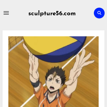
Skip
to
sculpture56.com
content