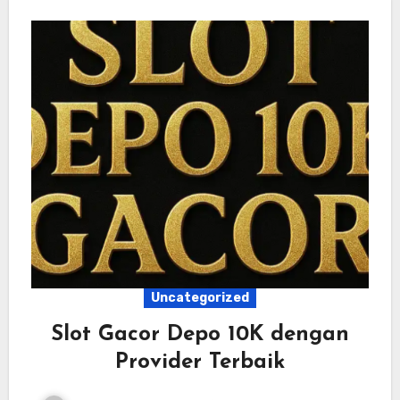
Uncategorized
Slot Gacor Depo 10K dengan
Provider Terbaik