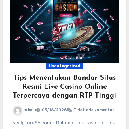
Uncategorized
Tips Menentukan Bandar Situs
Resmi Live Casino Online
Terpercaya dengan RTP Tinggi
admin
05/18/2026
Tidak ada komentar
sculpture56.com – Dalam dunia casino online,