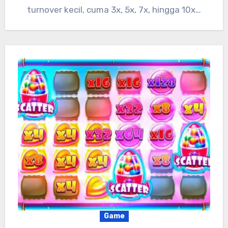
turnover kecil, cuma 3x, 5x, 7x, hingga 10x…
Game