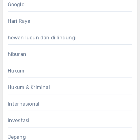
Google
Hari Raya
hewan lucun dan di lindungi
hiburan
Hukum
Hukum & Kriminal
Internasional
investasi
Jepang