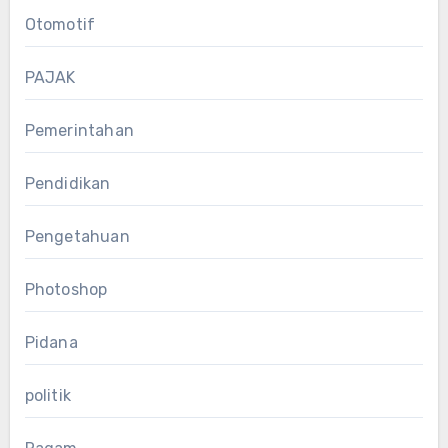
Otomotif
PAJAK
Pemerintahan
Pendidikan
Pengetahuan
Photoshop
Pidana
politik