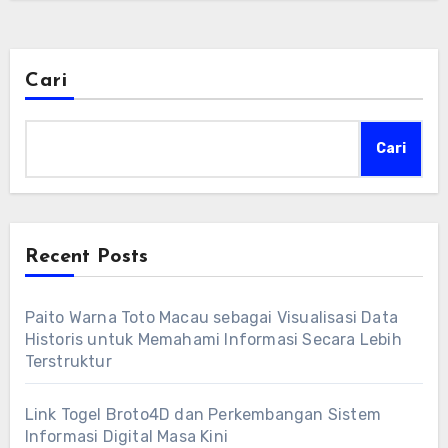
Cari
Cari
Recent Posts
Paito Warna Toto Macau sebagai Visualisasi Data
Historis untuk Memahami Informasi Secara Lebih
Terstruktur
Link Togel Broto4D dan Perkembangan Sistem
Informasi Digital Masa Kini