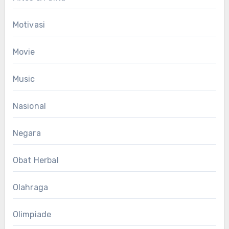
Motivasi
Movie
Music
Nasional
Negara
Obat Herbal
Olahraga
Olimpiade