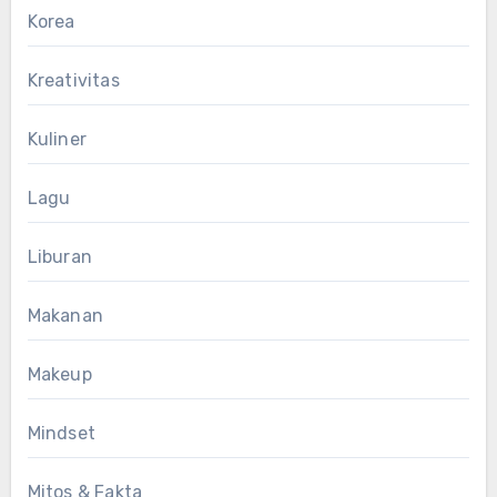
Korea
Kreativitas
Kuliner
Lagu
Liburan
Makanan
Makeup
Mindset
Mitos & Fakta