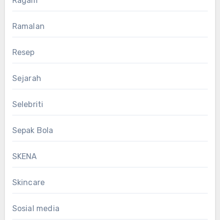
Ragam
Ramalan
Resep
Sejarah
Selebriti
Sepak Bola
SKENA
Skincare
Sosial media