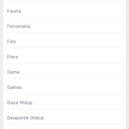
Fauna
Fenomena
Film
Flora
Game
Games
Gaya Hidup
Geopolitik Global