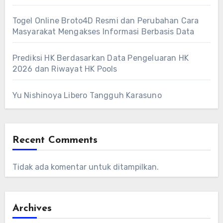
Togel Online Broto4D Resmi dan Perubahan Cara
Masyarakat Mengakses Informasi Berbasis Data
Prediksi HK Berdasarkan Data Pengeluaran HK
2026 dan Riwayat HK Pools
Yu Nishinoya Libero Tangguh Karasuno
Recent Comments
Tidak ada komentar untuk ditampilkan.
Archives