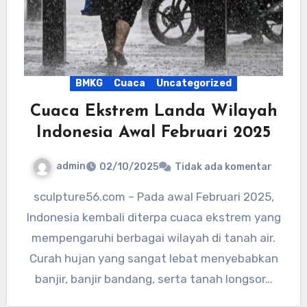
BMKG
Cuaca
Uncategorized
Cuaca Ekstrem Landa Wilayah
Indonesia Awal Februari 2025
admin
02/10/2025
Tidak ada komentar
sculpture56.com – Pada awal Februari 2025,
Indonesia kembali diterpa cuaca ekstrem yang
mempengaruhi berbagai wilayah di tanah air.
Curah hujan yang sangat lebat menyebabkan
banjir, banjir bandang, serta tanah longsor…