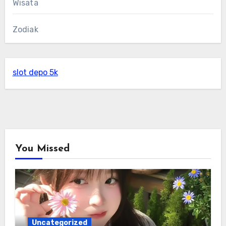
Wisata
Zodiak
slot depo 5k
You Missed
Uncategorized