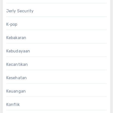
Jerly Security
K-pop
Kebakaran
Kebudayaan
Kecantikan
Kesehatan
Keuangan
Konflik