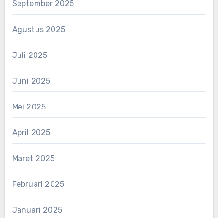
September 2025
Agustus 2025
Juli 2025
Juni 2025
Mei 2025
April 2025
Maret 2025
Februari 2025
Januari 2025