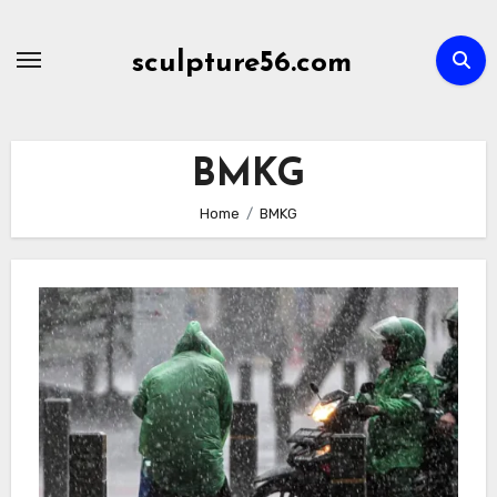
Skip
to
sculpture56.com
content
BMKG
Home
BMKG