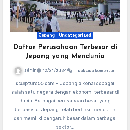
Jepang
Uncategorized
Daftar Perusahaan Terbesar di
Jepang yang Mendunia
admin
12/21/2024
Tidak ada komentar
sculpture56.com – Jepang dikenal sebagai
salah satu negara dengan ekonomi terbesar di
dunia. Berbagai perusahaan besar yang
berbasis di Jepang telah berhasil mendunia
dan memiliki pengaruh besar dalam berbagai
sektor…