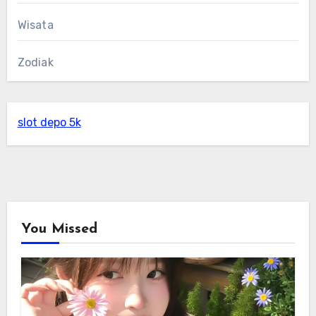
Wisata
Zodiak
slot depo 5k
You Missed