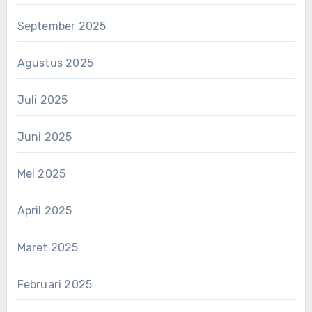
September 2025
Agustus 2025
Juli 2025
Juni 2025
Mei 2025
April 2025
Maret 2025
Februari 2025