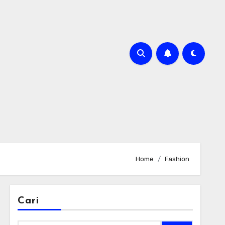
m
Home
Fashion
Cari