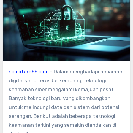
sculpture56.com
– Dalam menghadapi ancaman
digital yang terus berkembang, teknologi
keamanan siber mengalami kemajuan pesat.
Banyak teknologi baru yang dikembangkan
untuk melindungi data dan sistem dari potensi
serangan. Berikut adalah beberapa teknologi
keamanan terkini yang semakin diandalkan di