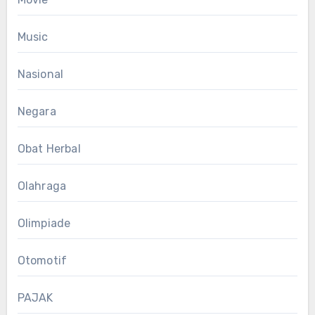
Music
Nasional
Negara
Obat Herbal
Olahraga
Olimpiade
Otomotif
PAJAK