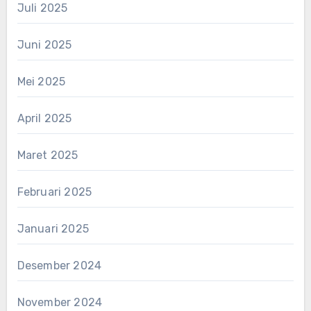
Juli 2025
Juni 2025
Mei 2025
April 2025
Maret 2025
Februari 2025
Januari 2025
Desember 2024
November 2024