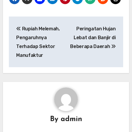
Navigasi
Rupiah Melemah,
Peringatan Hujan
pos
Pengaruhnya
Lebat dan Banjir di
Terhadap Sektor
Beberapa Daerah
Manufaktur
By
admin