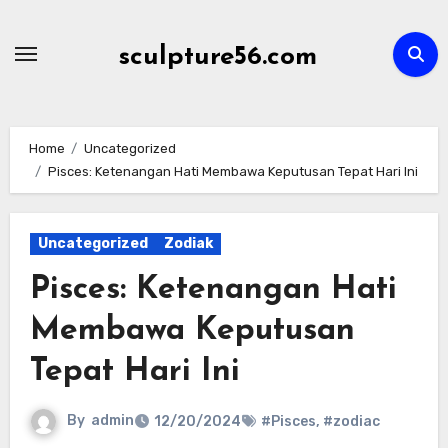
Skip
to
sculpture56.com
content
Home
Uncategorized
Pisces: Ketenangan Hati Membawa Keputusan Tepat Hari Ini
Uncategorized
Zodiak
Pisces: Ketenangan Hati
Membawa Keputusan
Tepat Hari Ini
By
admin
12/20/2024
#Pisces
,
#zodiac