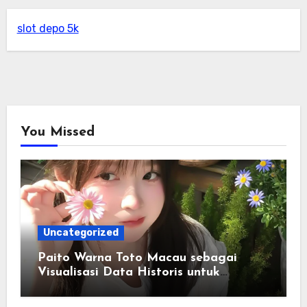
slot depo 5k
You Missed
Uncategorized
Paito Warna Toto Macau sebagai
Visualisasi Data Historis untuk
Memahami Informasi Secara Lebih
Terstruktur