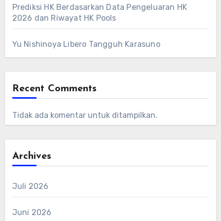
Prediksi HK Berdasarkan Data Pengeluaran HK
2026 dan Riwayat HK Pools
Yu Nishinoya Libero Tangguh Karasuno
Recent Comments
Tidak ada komentar untuk ditampilkan.
Archives
Juli 2026
Juni 2026