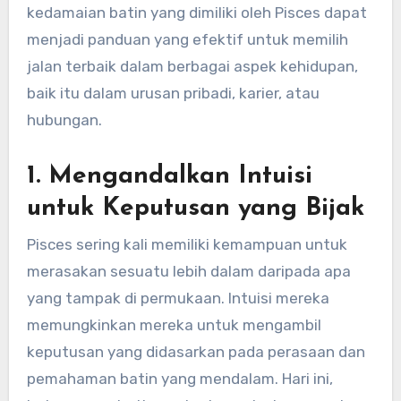
kedamaian batin yang dimiliki oleh Pisces dapat
menjadi panduan yang efektif untuk memilih
jalan terbaik dalam berbagai aspek kehidupan,
baik itu dalam urusan pribadi, karier, atau
hubungan.
1.
Mengandalkan Intuisi
untuk Keputusan yang Bijak
Pisces sering kali memiliki kemampuan untuk
merasakan sesuatu lebih dalam daripada apa
yang tampak di permukaan. Intuisi mereka
memungkinkan mereka untuk mengambil
keputusan yang didasarkan pada perasaan dan
pemahaman batin yang mendalam. Hari ini,