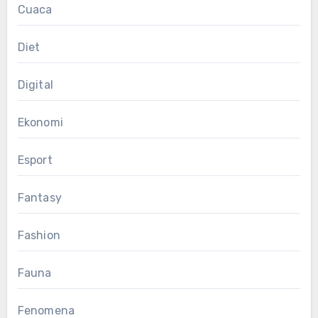
Cuaca
Diet
Digital
Ekonomi
Esport
Fantasy
Fashion
Fauna
Fenomena