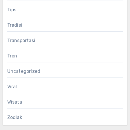
Tips
Tradisi
Transportasi
Tren
Uncategorized
Viral
Wisata
Zodiak