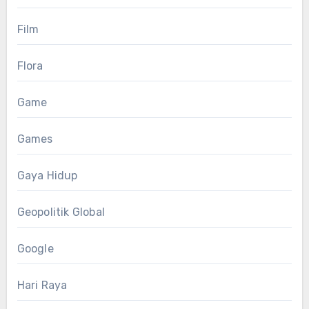
Film
Flora
Game
Games
Gaya Hidup
Geopolitik Global
Google
Hari Raya