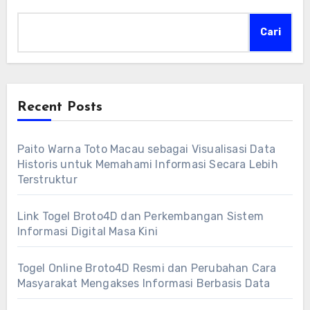
Cari
Recent Posts
Paito Warna Toto Macau sebagai Visualisasi Data
Historis untuk Memahami Informasi Secara Lebih
Terstruktur
Link Togel Broto4D dan Perkembangan Sistem
Informasi Digital Masa Kini
Togel Online Broto4D Resmi dan Perubahan Cara
Masyarakat Mengakses Informasi Berbasis Data