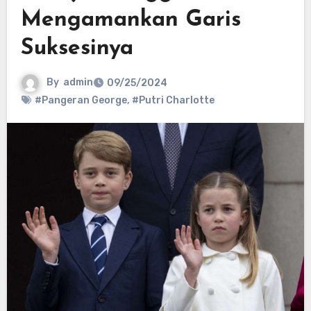
Mengamankan Garis
Suksesinya
By
admin
09/25/2024
#Pangeran George
,
#Putri Charlotte