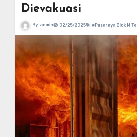
Dievakuasi
By
admin
02/25/2025
#Pasaraya Blok M T