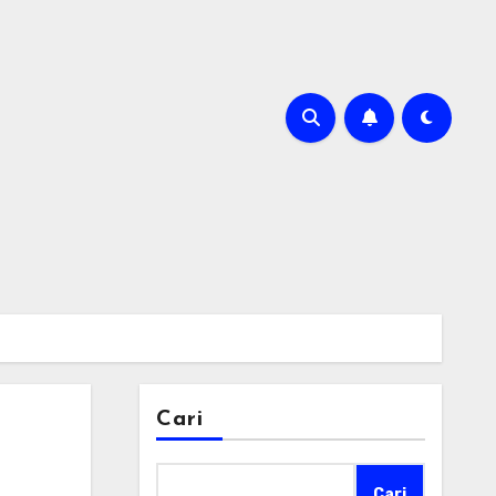
m
Cari
Cari