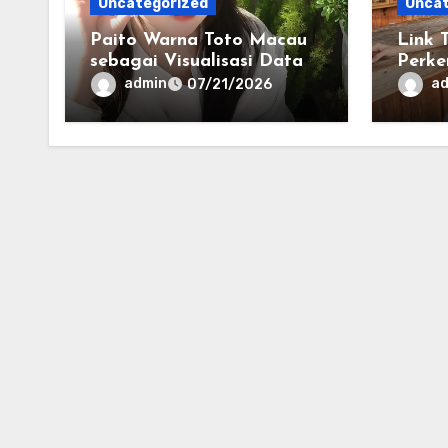
Uncategorized
Uncat
Paito Warna Toto Macau
Link 
sebagai Visualisasi Data
Perke
Historis untuk Memahami
Infor
admin
a
07/21/2026
Informasi Secara Lebih
Kini
Terstruktur