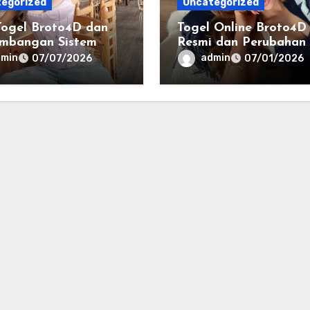
egorized
Uncategorized
Togel Broto4D dan
Togel Online Broto4D
mbangan Sistem
Resmi dan Perubahan
masi Digital Masa
Cara Masyarakat
dmin
admin
07/07/2026
07/01/2026
Mengakses Informasi
Berbasis Data