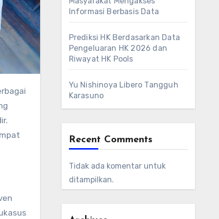
Masyarakat Mengakses
Informasi Berbasis Data
Prediksi HK Berdasarkan Data
Pengeluaran HK 2026 dan
Riwayat HK Pools
Yu Nishinoya Libero Tangguh
erbagai
Karasuno
ng
r.
empat
Recent Comments
Tidak ada komentar untuk
ditampilkan.
Oven
aukasus