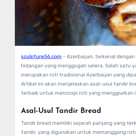
sculpture56.com
– Azerbaijan, terkenal dengan
hidangan yang menggugah selera. Salah satu yang
merupakan roti tradisional Azerbaijan yang dip
Artikel ini akan menjelaskan asal-usul tandir
terbaik untuk mencicipi roti yang menggiurkan i
Asal-Usul Tandir Bread
Tandir bread memiliki sejarah panjang yang terk
tandir, yang digunakan untuk memanggang roti 