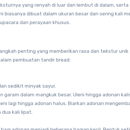
eksturnya yang renyah di luar dan lembut di dalam, sert
ni biasanya dibuat dalam ukuran besar dan sering kali m
a upacara dan perayaan khusus.
angkah penting yang memberikan rasa dan tekstur unik
 dalam pembuatan tandir bread:
 dan sedikit minyak sayur.
an garam dalam mangkuk besar. Uleni hingga adonan kali
leni lagi hingga adonan halus. Biarkan adonan mengemb
ua kali lipat.
agi adonan menjadi beberapa bagian kecil. Bentuk set