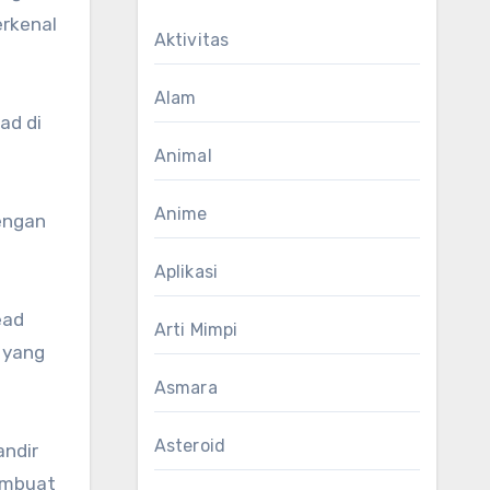
erkenal
Aktivitas
Alam
ad di
Animal
Anime
engan
Aplikasi
ead
Arti Mimpi
 yang
Asmara
Asteroid
andir
embuat