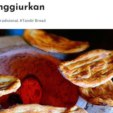
nggiurkan
radisional
,
#Tandir Bread