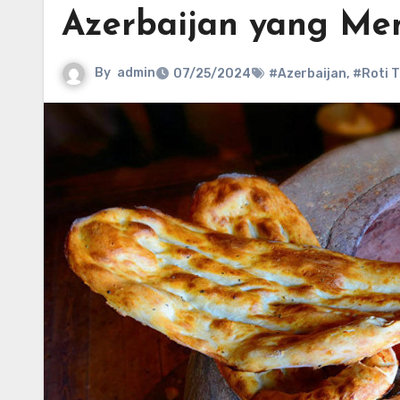
Azerbaijan yang Me
By
admin
07/25/2024
#Azerbaijan
,
#Roti T