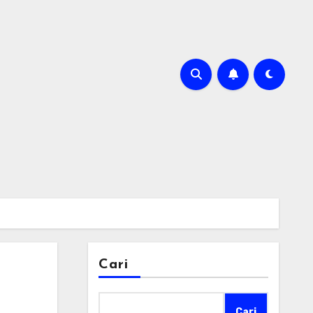
m
Cari
Cari