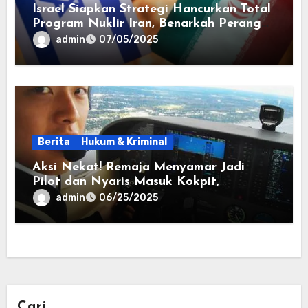
Israel Siapkan Strategi Hancurkan Total
Program Nuklir Iran, Benarkah Perang
di Depan Mata?
admin
07/05/2025
Berita
Hukum & Kriminal
Aksi Nekat! Remaja Menyamar Jadi
Pilot dan Nyaris Masuk Kokpit,
Hebohkan Warganet
admin
06/25/2025
Cari