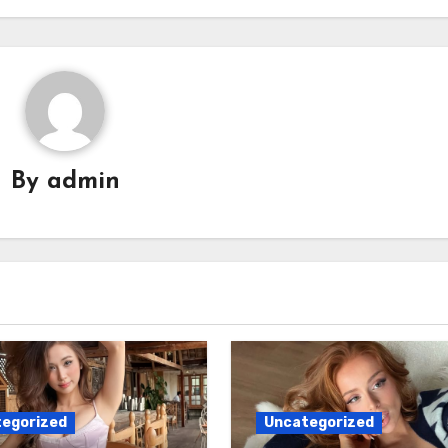
By
admin
egorized
Uncategorized