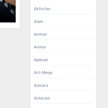
Aktivitas
Alam
Animal
Anime
Aplikasi
Arti Mimpi
Asmara
Asteroid