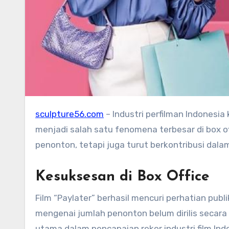
sculpture56.com
– Industri perfilman Indonesia
menjadi salah satu fenomena terbesar di box of
penonton, tetapi juga turut berkontribusi dalam 
Kesuksesan di Box Office
Film “Paylater” berhasil mencuri perhatian publ
mengenai jumlah penonton belum dirilis secara r
utama dalam pencapaian rekor industri film Indo