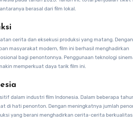
ntaranya berasal dari film lokal.
ksi
kuatan cerita dan eksekusi produksi yang matang. Dengan
n masyarakat modern, film ini berhasil menghadirkan
ional bagi penontonnya. Penggunaan teknologi sinema
akin memperkuat daya tarik film ini.
nesia
ositif dalam industri film Indonesia. Dalam beberapa tahu
mpat di hati penonton. Dengan meningkatnya jumlah pen
uksi yang berani menghadirkan cerita-cerita berkualita