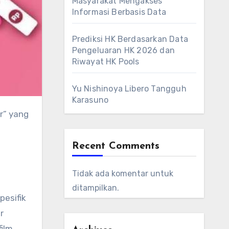
Masyarakat Mengakses
Informasi Berbasis Data
Prediksi HK Berdasarkan Data
Pengeluaran HK 2026 dan
Riwayat HK Pools
Yu Nishinoya Libero Tangguh
Karasuno
r” yang
Recent Comments
Tidak ada komentar untuk
ditampilkan.
pesifik
r
film