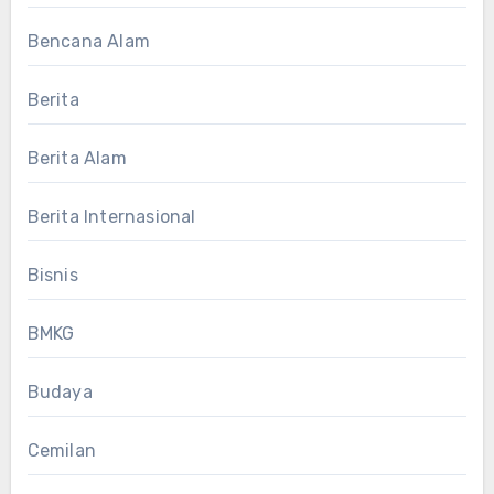
Bencana Alam
Berita
Berita Alam
Berita Internasional
Bisnis
BMKG
Budaya
Cemilan