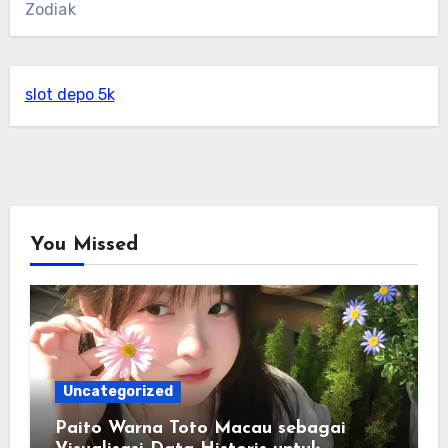
Zodiak
slot depo 5k
You Missed
Uncategorized
Paito Warna Toto Macau sebagai