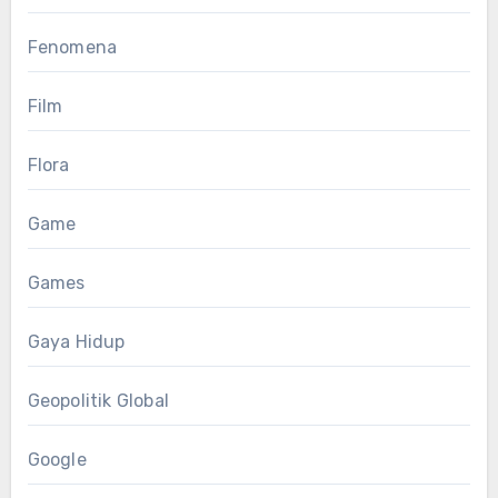
Fenomena
Film
Flora
Game
Games
Gaya Hidup
Geopolitik Global
Google