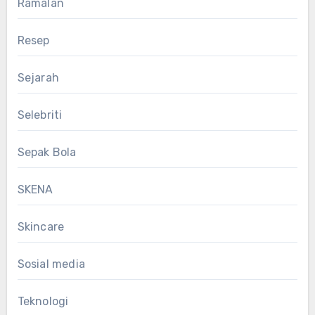
Ramalan
Resep
Sejarah
Selebriti
Sepak Bola
SKENA
Skincare
Sosial media
Teknologi