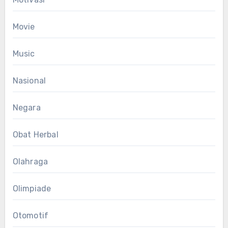
Movie
Music
Nasional
Negara
Obat Herbal
Olahraga
Olimpiade
Otomotif