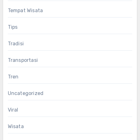
Tempat Wisata
Tips
Tradisi
Transportasi
Tren
Uncategorized
Viral
Wisata