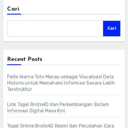
Cari
Cari
Recent Posts
Paito Warna Toto Macau sebagai Visualisasi Data
Historis untuk Memahami Informasi Secara Lebih
Terstruktur
Link Togel Broto4D dan Perkembangan Sistem
Informasi Digital Masa Kini
Togel Online Broto4D Resmi dan Perubahan Cara