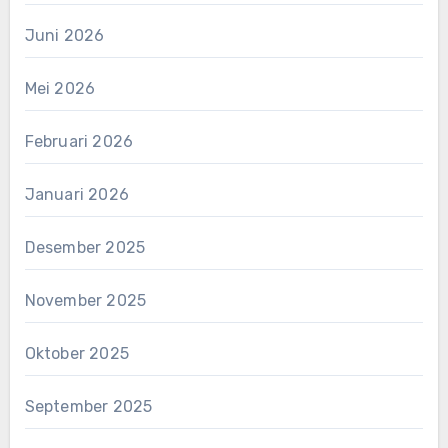
Juni 2026
Mei 2026
Februari 2026
Januari 2026
Desember 2025
November 2025
Oktober 2025
September 2025