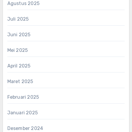
Agustus 2025
Juli 2025
Juni 2025
Mei 2025
April 2025
Maret 2025
Februari 2025
Januari 2025
Desember 2024