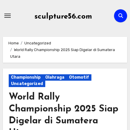
Skip
to
sculpture56.com
content
Home
Uncategorized
World Rally Championship 2025 Siap Digelar di Sumatera
Utara
Championship
Olahraga
Otomotif
Uncategorized
World Rally
Championship 2025 Siap
Digelar di Sumatera