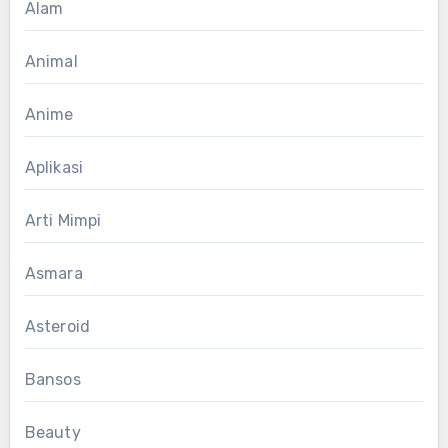
Alam
Animal
Anime
Aplikasi
Arti Mimpi
Asmara
Asteroid
Bansos
Beauty