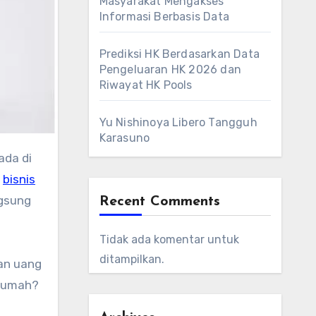
Masyarakat Mengakses
Informasi Berbasis Data
Prediksi HK Berdasarkan Data
Pengeluaran HK 2026 dan
Riwayat HK Pools
Yu Nishinoya Libero Tangguh
Karasuno
i
bisnis
ngsung
Recent Comments
Tidak ada komentar untuk
ditampilkan.
kan uang
 rumah?