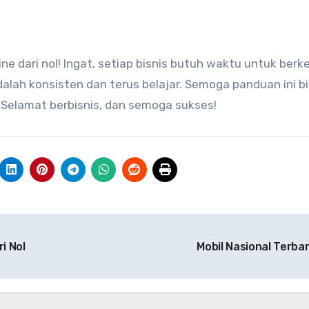
ine dari nol! Ingat, setiap bisnis butuh waktu untuk ber
alah konsisten dan terus belajar. Semoga panduan ini b
Selamat berbisnis, dan semoga sukses!
i Nol
Mobil Nasional Terba