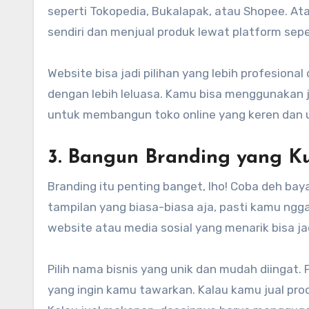
seperti Tokopedia, Bukalapak, atau Shopee. Atau
sendiri dan menjual produk lewat platform se
Website bisa jadi pilihan yang lebih profesio
dengan lebih leluasa. Kamu bisa menggunakan 
untuk membangun toko online yang keren dan us
3. Bangun Branding yang K
Branding itu penting banget, lho! Coba deh ba
tampilan yang biasa-biasa aja, pasti kamu nggak
website atau media sosial yang menarik bisa j
Pilih nama bisnis yang unik dan mudah diingat.
yang ingin kamu tawarkan. Kalau kamu jual prod