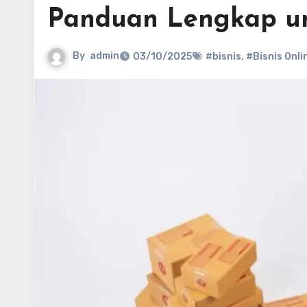
Panduan Lengkap u
By
admin
03/10/2025
#bisnis
,
#Bisnis Onli