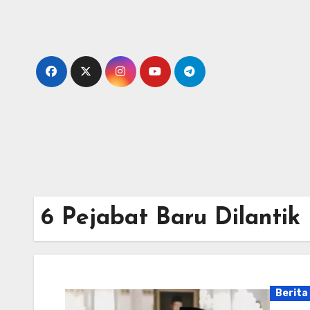
Skip
to
content
6 Pejabat Baru Dilantik
Berita