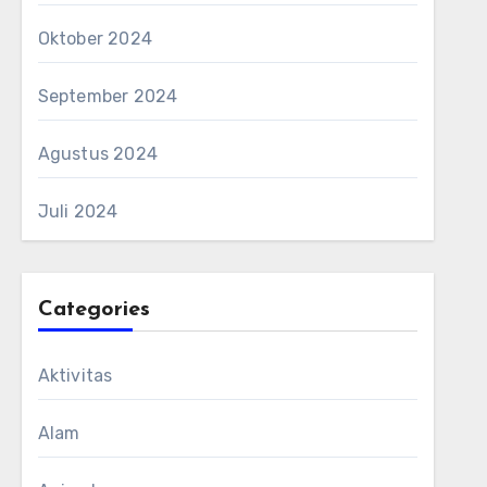
Oktober 2024
September 2024
Agustus 2024
Juli 2024
Categories
Aktivitas
Alam