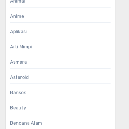
Animal
Anime
Aplikasi
Arti Mimpi
Asmara
Asteroid
Bansos
Beauty
Bencana Alam