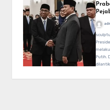
Prab
Peja
ad
sculpture56.com – Pada Rabu, 19 Februari 2025,
Preside
melaku
Putih. 
dilanti