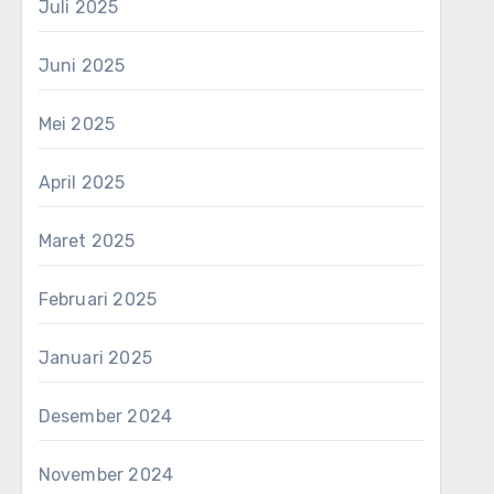
Juli 2025
Juni 2025
Mei 2025
April 2025
Maret 2025
Februari 2025
Januari 2025
Desember 2024
November 2024