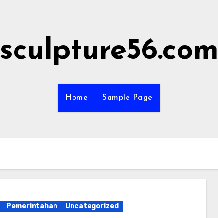
sculpture56.co
Home
Sample Page
Pemerintahan
Uncategorized