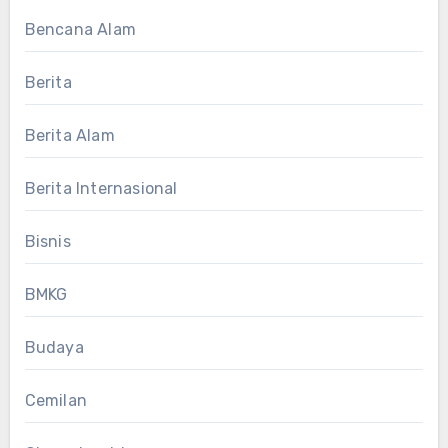
Bencana Alam
Berita
Berita Alam
Berita Internasional
Bisnis
BMKG
Budaya
Cemilan