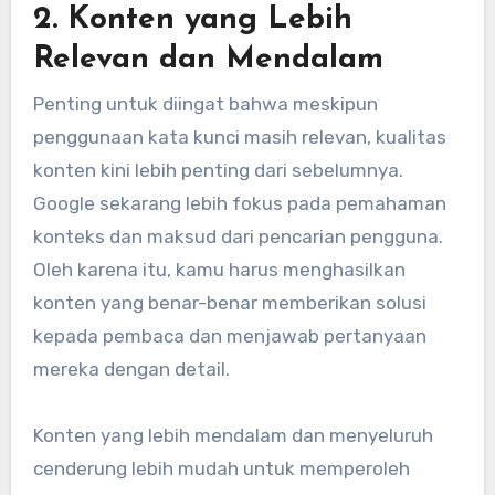
2. Konten yang Lebih
Relevan dan Mendalam
Penting untuk diingat bahwa meskipun
penggunaan kata kunci masih relevan, kualitas
konten kini lebih penting dari sebelumnya.
Google sekarang lebih fokus pada pemahaman
konteks dan maksud dari pencarian pengguna.
Oleh karena itu, kamu harus menghasilkan
konten yang benar-benar memberikan solusi
kepada pembaca dan menjawab pertanyaan
mereka dengan detail.
Konten yang lebih mendalam dan menyeluruh
cenderung lebih mudah untuk memperoleh