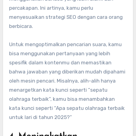
percakapan. Ini artinya, kamu perlu
menyesuaikan strategi SEO dengan cara orang
berbicara.
Untuk mengoptimalkan pencarian suara, kamu
bisa menggunakan pertanyaan yang lebih
spesifik dalam kontenmu dan memastikan
bahwa jawaban yang diberikan mudah dipahami
oleh mesin pencari. Misalnya, alih-alih hanya
menargetkan kata kunci seperti “sepatu
olahraga terbaik”, kamu bisa menambahkan
kata kunci seperti “Apa sepatu olahraga terbaik
untuk lari di tahun 2025?”