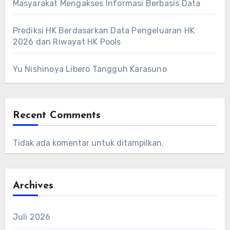
Masyarakat Mengakses Informasi Berbasis Data
Prediksi HK Berdasarkan Data Pengeluaran HK
2026 dan Riwayat HK Pools
Yu Nishinoya Libero Tangguh Karasuno
Recent Comments
Tidak ada komentar untuk ditampilkan.
Archives
Juli 2026