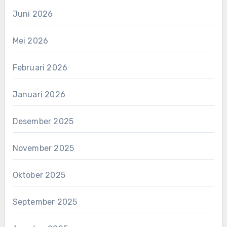
Juni 2026
Mei 2026
Februari 2026
Januari 2026
Desember 2025
November 2025
Oktober 2025
September 2025