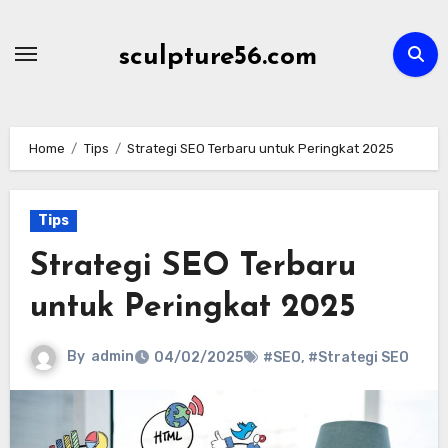
Skip
to
sculpture56.com
content
Home
Tips
Strategi SEO Terbaru untuk Peringkat 2025
Tips
Strategi SEO Terbaru
untuk Peringkat 2025
By
admin
04/02/2025
#SEO
,
#Strategi SEO