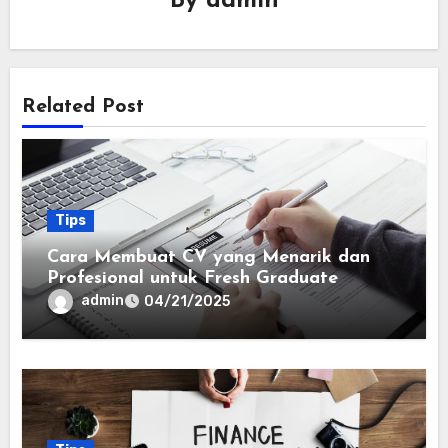
By
admin
Related Post
Tips
Cara Membuat CV yang Menarik dan
Profesional untuk Fresh Graduate
admin
04/21/2025