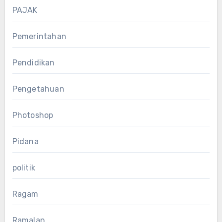
PAJAK
Pemerintahan
Pendidikan
Pengetahuan
Photoshop
Pidana
politik
Ragam
Ramalan