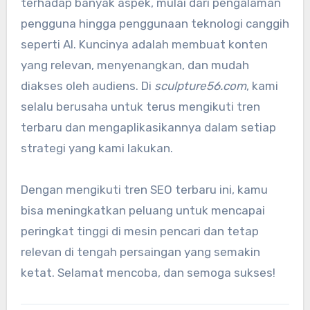
terhadap banyak aspek, mulai dari pengalaman
pengguna hingga penggunaan teknologi canggih
seperti AI. Kuncinya adalah membuat konten
yang relevan, menyenangkan, dan mudah
diakses oleh audiens. Di
sculpture56.com
, kami
selalu berusaha untuk terus mengikuti tren
terbaru dan mengaplikasikannya dalam setiap
strategi yang kami lakukan.
Dengan mengikuti tren SEO terbaru ini, kamu
bisa meningkatkan peluang untuk mencapai
peringkat tinggi di mesin pencari dan tetap
relevan di tengah persaingan yang semakin
ketat. Selamat mencoba, dan semoga sukses!