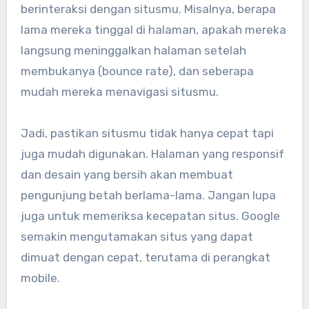
berinteraksi dengan situsmu. Misalnya, berapa
lama mereka tinggal di halaman, apakah mereka
langsung meninggalkan halaman setelah
membukanya (bounce rate), dan seberapa
mudah mereka menavigasi situsmu.
Jadi, pastikan situsmu tidak hanya cepat tapi
juga mudah digunakan. Halaman yang responsif
dan desain yang bersih akan membuat
pengunjung betah berlama-lama. Jangan lupa
juga untuk memeriksa kecepatan situs. Google
semakin mengutamakan situs yang dapat
dimuat dengan cepat, terutama di perangkat
mobile.