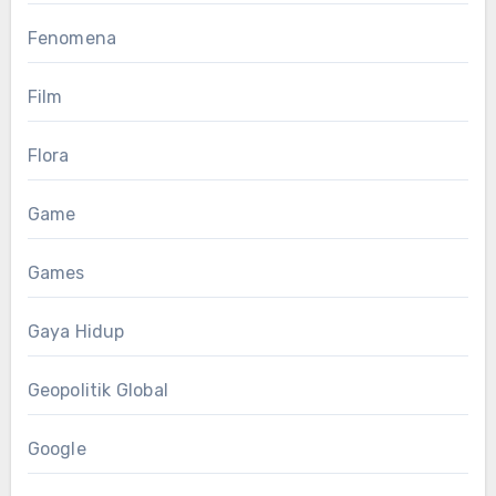
Fenomena
Film
Flora
Game
Games
Gaya Hidup
Geopolitik Global
Google