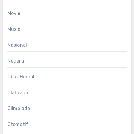
Movie
Music
Nasional
Negara
Obat Herbal
Olahraga
Olimpiade
Otomotif