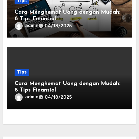
Tips
Cara Menghemat Uang dengan Mudah:
8 Tips Finansial
admin
04/18/2025
Tips
Cara Menghemat Uang dengan Mudah:
8 Tips Finansial
admin
04/18/2025