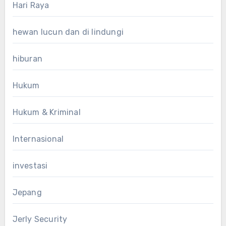
Hari Raya
hewan lucun dan di lindungi
hiburan
Hukum
Hukum & Kriminal
Internasional
investasi
Jepang
Jerly Security