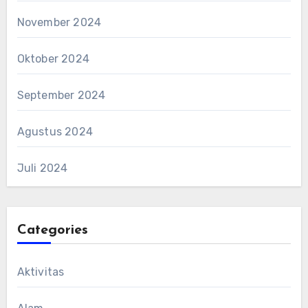
November 2024
Oktober 2024
September 2024
Agustus 2024
Juli 2024
Categories
Aktivitas