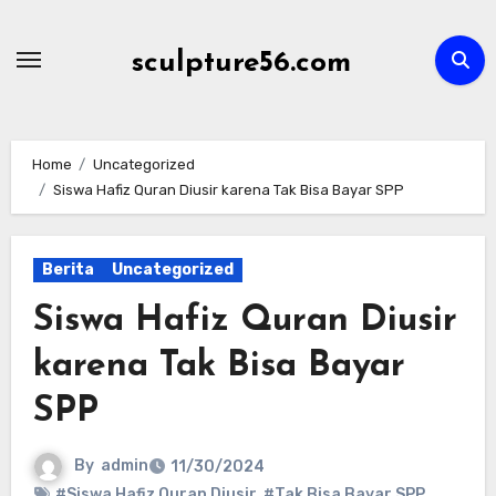
Skip
to
sculpture56.com
content
Home
Uncategorized
Siswa Hafiz Quran Diusir karena Tak Bisa Bayar SPP
Berita
Uncategorized
Siswa Hafiz Quran Diusir
karena Tak Bisa Bayar
SPP
By
admin
11/30/2024
#Siswa Hafiz Quran Diusir
,
#Tak Bisa Bayar SPP