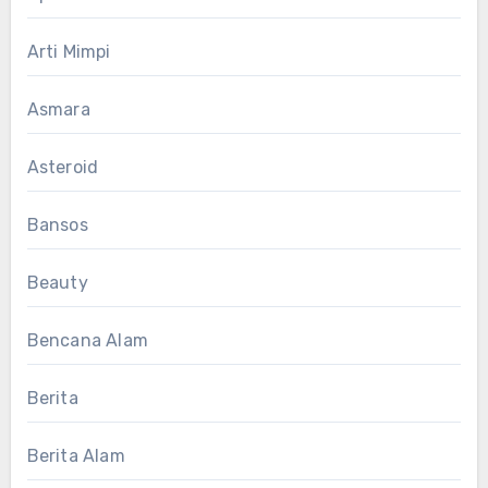
Arti Mimpi
Asmara
Asteroid
Bansos
Beauty
Bencana Alam
Berita
Berita Alam