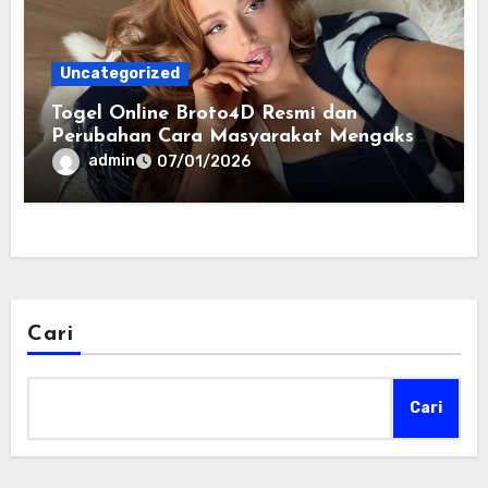
Uncategorized
Togel Online Broto4D Resmi dan
Perubahan Cara Masyarakat Mengakses
Informasi Berbasis Data
admin
07/01/2026
Cari
Cari