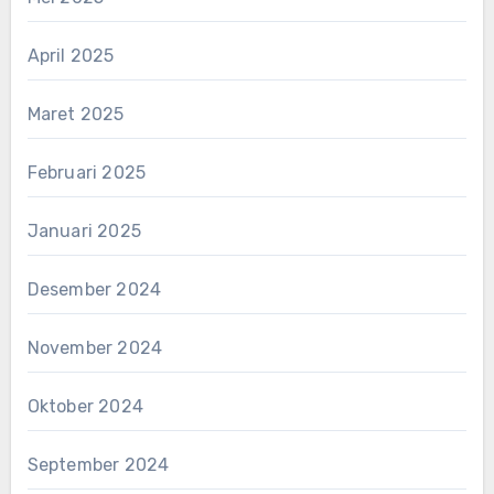
April 2025
Maret 2025
Februari 2025
Januari 2025
Desember 2024
November 2024
Oktober 2024
September 2024