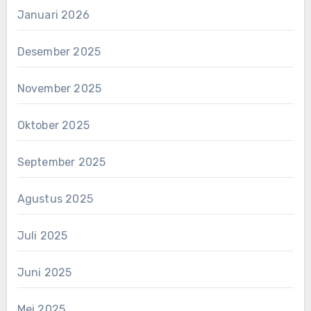
Januari 2026
Desember 2025
November 2025
Oktober 2025
September 2025
Agustus 2025
Juli 2025
Juni 2025
Mei 2025