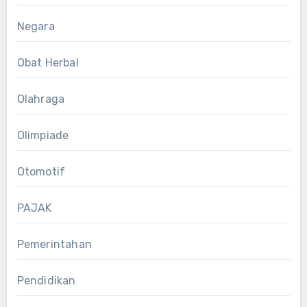
Negara
Obat Herbal
Olahraga
Olimpiade
Otomotif
PAJAK
Pemerintahan
Pendidikan