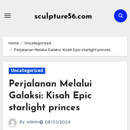
Skip
to
sculpture56.com
content
Home
Uncategorized
Perjalanan Melalui Galaksi: Kisah Epic starlight princes
Uncategorized
Perjalanan Melalui
Galaksi: Kisah Epic
starlight princes
By
admin
08/01/2024