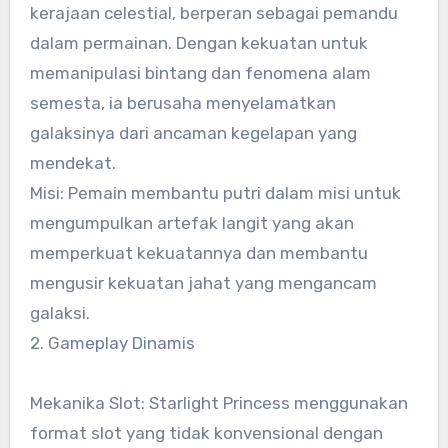
kerajaan celestial, berperan sebagai pemandu
dalam permainan. Dengan kekuatan untuk
memanipulasi bintang dan fenomena alam
semesta, ia berusaha menyelamatkan
galaksinya dari ancaman kegelapan yang
mendekat.
Misi: Pemain membantu putri dalam misi untuk
mengumpulkan artefak langit yang akan
memperkuat kekuatannya dan membantu
mengusir kekuatan jahat yang mengancam
galaksi.
2. Gameplay Dinamis
Mekanika Slot: Starlight Princess menggunakan
format slot yang tidak konvensional dengan