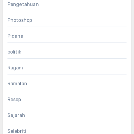
Pengetahuan
Photoshop
Pidana
politik
Ragam
Ramalan
Resep
Sejarah
Selebriti