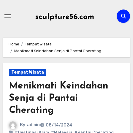
Skip
to
sculpture56.com
content
Home
Tempat Wisata
Menikmati Keindahan Senja di Pantai Cherating
Tempat Wisata
Menikmati Keindahan
Senja di Pantai
Cherating
By
admin
08/14/2024
#Destinasi Alam
,
#Malaysia
,
#Pantai Cherating