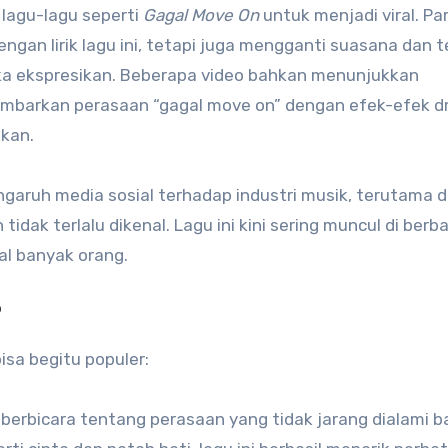
 lagu-lagu seperti
Gagal Move On
untuk menjadi viral. Pa
gan lirik lagu ini, tetapi juga mengganti suasana dan 
ka ekspresikan. Beberapa video bahkan menunjukkan
ambarkan perasaan “gagal move on” dengan efek-efek d
kan.
aruh media sosial terhadap industri musik, terutama 
ak terlalu dikenal. Lagu ini kini sering muncul di berb
al banyak orang.
?
isa begitu populer:
ni berbicara tentang perasaan yang tidak jarang dialami 