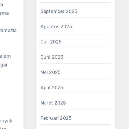
ra
September 2025
tema
Agustus 2025
ramatis
Juli 2025
dalam
Juni 2025
agai
Mei 2025
April 2025
Maret 2025
Februari 2025
banyak