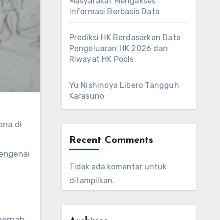
Masyarakat Mengakses
Informasi Berbasis Data
Prediksi HK Berdasarkan Data
Pengeluaran HK 2026 dan
Riwayat HK Pools
Yu Nishinoya Libero Tangguh
Karasuno
ena di
a
Recent Comments
mengenai
Tidak ada komentar untuk
ditampilkan.
pernah