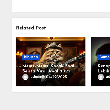
Related Post
hiburan
Game
Meme-Meme Kocak Soal
Kena
Berita Viral Awal 2025
Lebih
yang Bikin Netizen Gagal
Mobil
admin
a
04/19/2025
Fokus