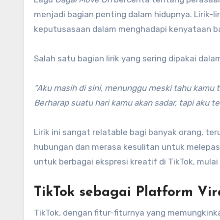
menjadi bagian penting dalam hidupnya. Lirik
keputusasaan dalam menghadapi kenyataan bah
Salah satu bagian lirik yang sering dipakai dala
“Aku masih di sini, menunggu meski tahu kamu t
Berharap suatu hari kamu akan sadar, tapi aku t
Lirik ini sangat relatable bagi banyak orang,
hubungan dan merasa kesulitan untuk melepaska
untuk berbagai ekspresi kreatif di TikTok, mulai
TikTok sebagai Platform Vir
TikTok, dengan fitur-fiturnya yang memungki