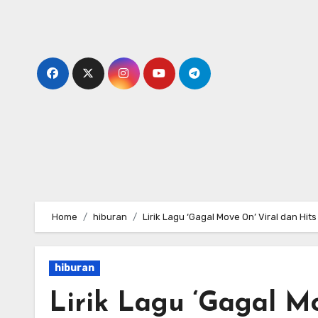
Skip
to
content
Home
hiburan
Lirik Lagu ‘Gagal Move On’ Viral dan Hits 
hiburan
Lirik Lagu ‘Gagal Mo