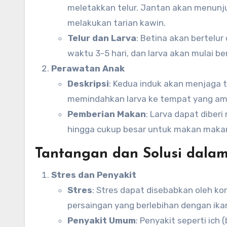
meletakkan telur. Jantan akan menun
melakukan tarian kawin.
Telur dan Larva
: Betina akan bertelu
waktu 3-5 hari, dan larva akan mulai be
Perawatan Anak
Deskripsi
: Kedua induk akan menjaga t
memindahkan larva ke tempat yang ama
Pemberian Makan
: Larva dapat diber
hingga cukup besar untuk makan makana
Tantangan dan Solusi dalam
Stres dan Penyakit
Stres
: Stres dapat disebabkan oleh ko
persaingan yang berlebihan dengan ikan
Penyakit Umum
: Penyakit seperti ich 