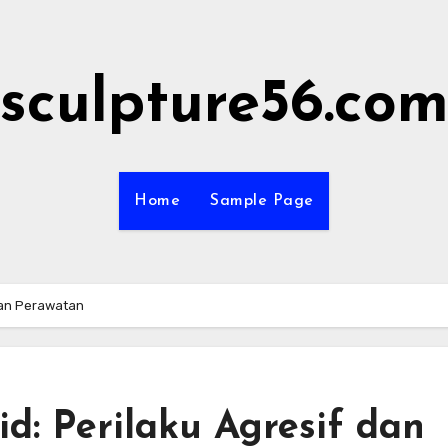
sculpture56.co
Home
Sample Page
 dan Perawatan
id: Perilaku Agresif dan