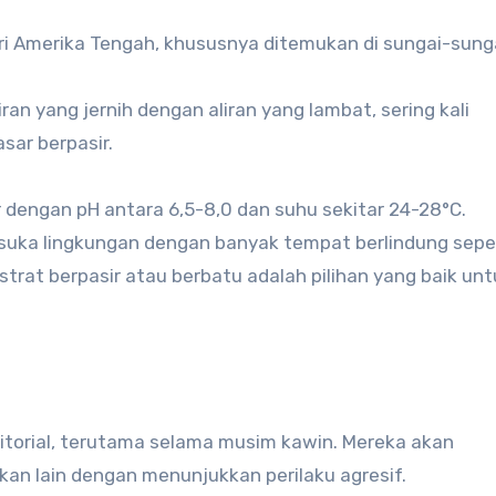
dari Amerika Tengah, khususnya ditemukan di sungai-sunga
iran yang jernih dengan aliran yang lambat, sering kali
sar berpasir.
ir dengan pH antara 6,5-8,0 dan suhu sekitar 24-28°C.
h suka lingkungan dengan banyak tempat berlindung sepe
strat berpasir atau berbatu adalah pilihan yang baik unt
eritorial, terutama selama musim kawin. Mereka akan
an lain dengan menunjukkan perilaku agresif.