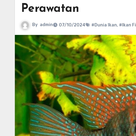
Perawatan
By
admin
07/10/2024
#Dunia Ikan
,
#Ikan F