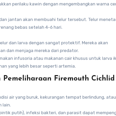
jukkan perilaku kawin dengan mengembangkan warna ce
r dan jantan akan membuahi telur tersebut. Telur menet
renang bebas setelah 4-6 hari.
elur dan larva dengan sangat protektif. Mereka akan
n dan menjaga mereka dari predator.
i makan infusoria atau makanan cair khusus untuk larva i
n yang lebih besar seperti artemia.
 Pemeliharaan Firemouth Cichlid
ndisi air yang buruk, kekurangan tempat berlindung, atau
 lain.
(bintik putih), infeksi bakteri, dan parasit dapat mempen