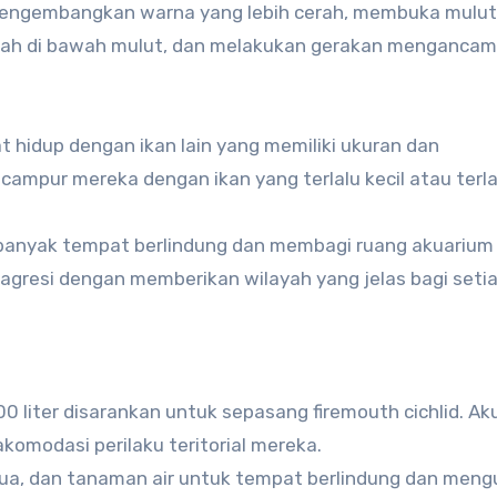
mengembangkan warna yang lebih cerah, membuka mulut 
rah di bawah mulut, dan melakukan gerakan mengancam 
at hidup dengan ikan lain yang memiliki ukuran dan
ampur mereka dengan ikan yang terlalu kecil atau terla
banyak tempat berlindung dan membagi ruang akuarium
resi dengan memberikan wilayah yang jelas bagi setia
00 liter disarankan untuk sepasang firemouth cichlid. A
komodasi perilaku teritorial mereka.
gua, dan tanaman air untuk tempat berlindung dan meng