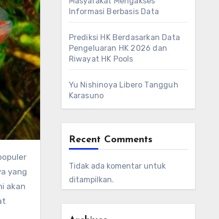
Masyarakat Mengakses
Informasi Berbasis Data
Prediksi HK Berdasarkan Data
Pengeluaran HK 2026 dan
Riwayat HK Pools
Yu Nishinoya Libero Tangguh
Karasuno
Recent Comments
populer
Tidak ada komentar untuk
ya yang
ditampilkan.
ni akan
at