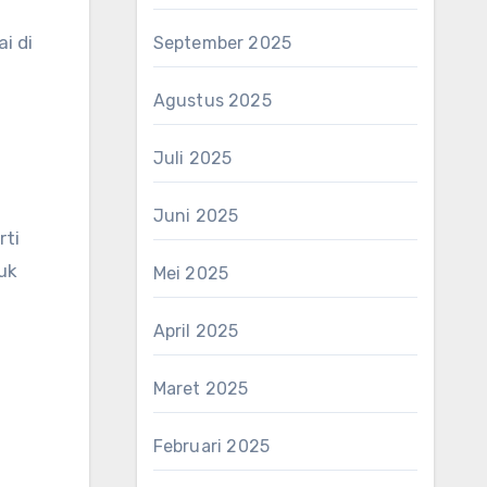
i di
September 2025
Agustus 2025
Juli 2025
Juni 2025
rti
uk
Mei 2025
April 2025
Maret 2025
Februari 2025