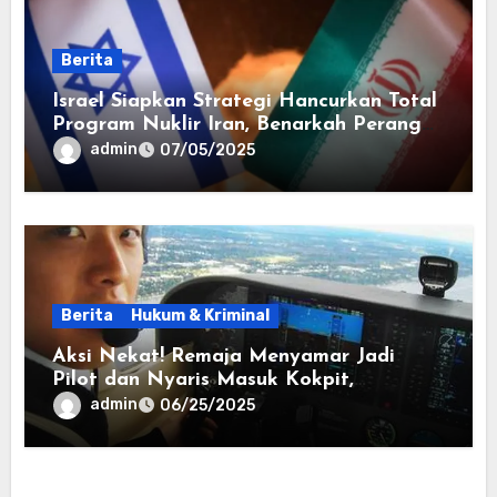
Berita
Israel Siapkan Strategi Hancurkan Total
Program Nuklir Iran, Benarkah Perang
di Depan Mata?
admin
07/05/2025
Berita
Hukum & Kriminal
Aksi Nekat! Remaja Menyamar Jadi
Pilot dan Nyaris Masuk Kokpit,
Hebohkan Warganet
admin
06/25/2025