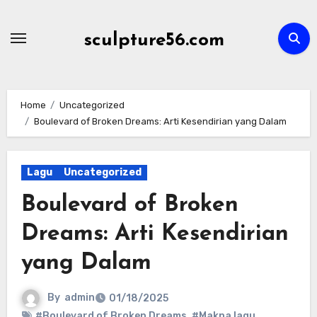
Skip
to
sculpture56.com
content
Home
Uncategorized
Boulevard of Broken Dreams: Arti Kesendirian yang Dalam
Lagu
Uncategorized
Boulevard of Broken
Dreams: Arti Kesendirian
yang Dalam
By
admin
01/18/2025
#Boulevard of Broken Dreams
,
#Makna lagu