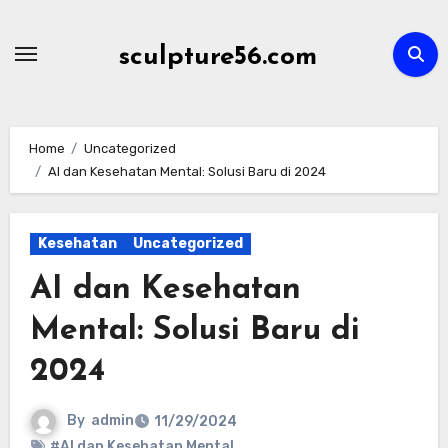
Skip
to
sculpture56.com
content
Home
Uncategorized
AI dan Kesehatan Mental: Solusi Baru di 2024
Kesehatan
Uncategorized
AI dan Kesehatan
Mental: Solusi Baru di
2024
By
admin
11/29/2024
#AI dan Kesehatan Mental