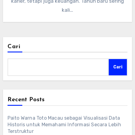
karier, tetapi juga keuangan. Tahun baru sering
kali…
Cari
Cari
Recent Posts
Paito Warna Toto Macau sebagai Visualisasi Data
Historis untuk Memahami Informasi Secara Lebih
Terstruktur