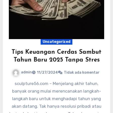
Uncategorized
Tips Keuangan Cerdas Sambut
Tahun Baru 2025 Tanpa Stres
admin
11/27/2024
Tidak ada komentar
sculpture56.com – Menjelang akhir tahun,
banyak orang mulai merencanakan langkah-
langkah baru untuk menghadapi tahun yang
akan datang. Tak hanya resolusi pribadi atau