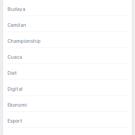
Budaya
Cemilan
Championship
Cuaca
Diet
Digital
Ekonomi
Esport