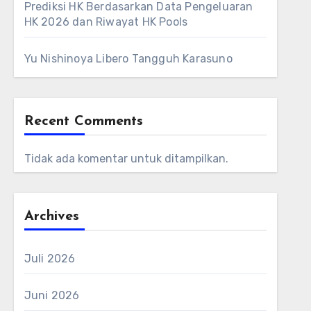
Prediksi HK Berdasarkan Data Pengeluaran
HK 2026 dan Riwayat HK Pools
Yu Nishinoya Libero Tangguh Karasuno
Recent Comments
Tidak ada komentar untuk ditampilkan.
Archives
Juli 2026
Juni 2026