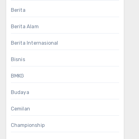
Berita
Berita Alam
Berita Internasional
Bisnis
BMKG
Budaya
Cemilan
Championship