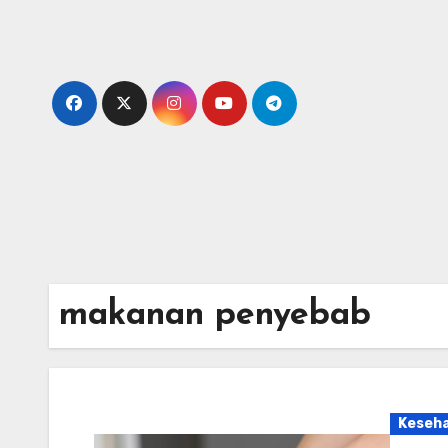
Skip
to
content
makanan penyebab
Keseh