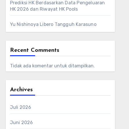
Prediksi HK Berdasarkan Data Pengeluaran
HK 2026 dan Riwayat HK Pools
Yu Nishinoya Libero Tangguh Karasuno
Recent Comments
Tidak ada komentar untuk ditampilkan.
Archives
Juli 2026
Juni 2026