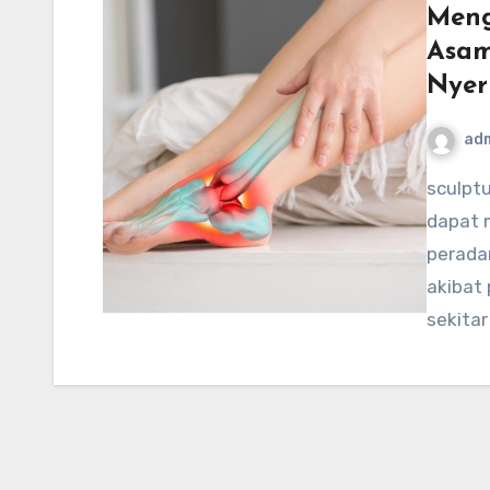
Meng
Asam
Nyer
ad
sculpture56.com Asam urat merupakan kondisi yang
dapat 
peradan
akibat
sekita