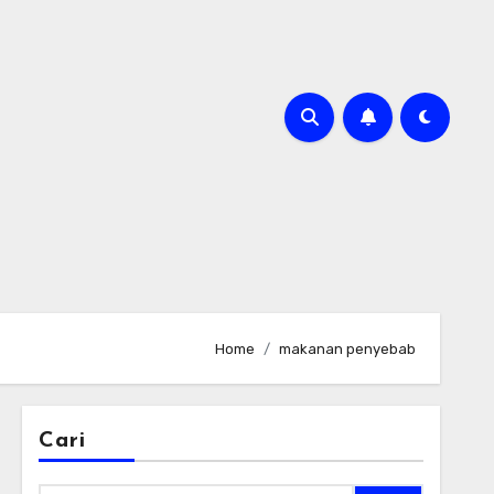
m
Home
makanan penyebab
Cari