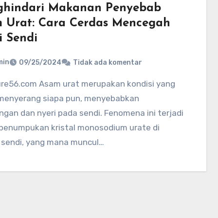
hindari Makanan Penyebab
 Urat: Cara Cerdas Mencegah
i Sendi
min
09/25/2024
Tidak ada komentar
menyerang siapa pun, menyebabkan
gan dan nyeri pada sendi. Fenomena ini terjadi
 penumpukan kristal monosodium urate di
r sendi, yang mana muncul…