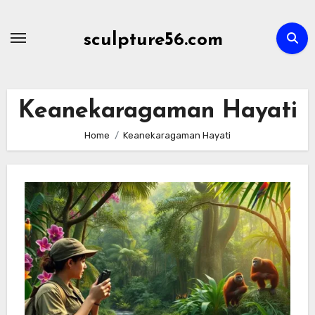
Skip
to
sculpture56.com
content
Keanekaragaman Hayati
Home
Keanekaragaman Hayati