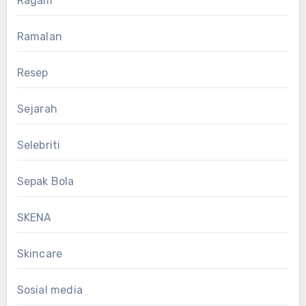
Ragam
Ramalan
Resep
Sejarah
Selebriti
Sepak Bola
SKENA
Skincare
Sosial media