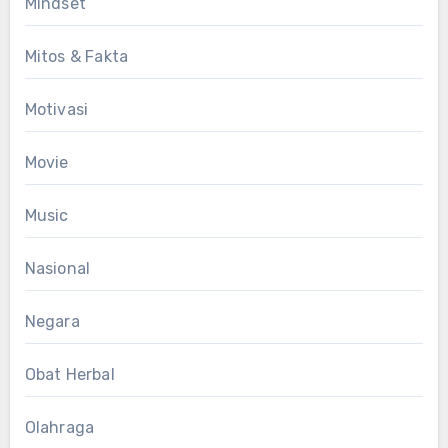
Mindset
Mitos & Fakta
Motivasi
Movie
Music
Nasional
Negara
Obat Herbal
Olahraga