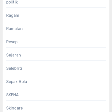
politik
Ragam
Ramalan
Resep
Sejarah
Selebriti
Sepak Bola
SKENA
Skincare