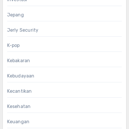
Jepang
Jerly Security
K-pop
Kebakaran
Kebudayaan
Kecantikan
Kesehatan
Keuangan