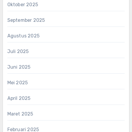
Oktober 2025
September 2025
Agustus 2025
Juli 2025
Juni 2025
Mei 2025
April 2025
Maret 2025
Februari 2025