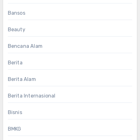
Bansos
Beauty
Bencana Alam
Berita
Berita Alam
Berita Internasional
Bisnis
BMKG