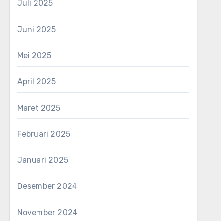
Juli 2025
Juni 2025
Mei 2025
April 2025
Maret 2025
Februari 2025
Januari 2025
Desember 2024
November 2024