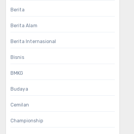
Berita
Berita Alam
Berita Internasional
Bisnis
BMKG
Budaya
Cemilan
Championship