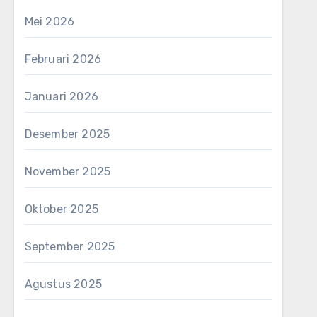
Mei 2026
Februari 2026
Januari 2026
Desember 2025
November 2025
Oktober 2025
September 2025
Agustus 2025