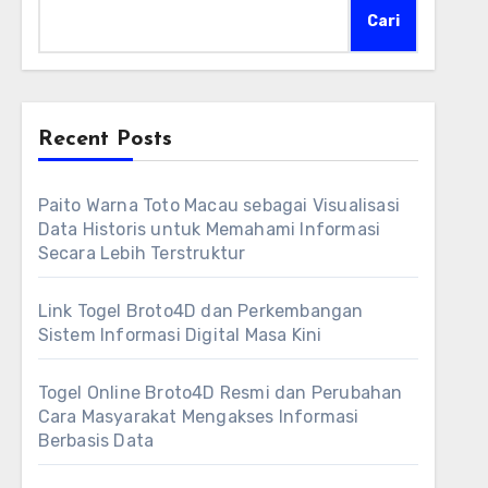
Cari
Recent Posts
Paito Warna Toto Macau sebagai Visualisasi
Data Historis untuk Memahami Informasi
Secara Lebih Terstruktur
Link Togel Broto4D dan Perkembangan
Sistem Informasi Digital Masa Kini
Togel Online Broto4D Resmi dan Perubahan
Cara Masyarakat Mengakses Informasi
Berbasis Data