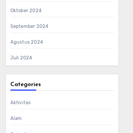
Oktober 2024
September 2024
Agustus 2024
Juli 2024
Categories
Aktivitas
Alam