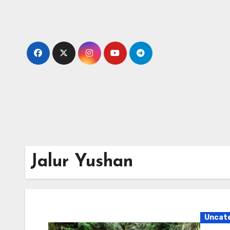
Skip
to
content
Jalur Yushan
Uncat