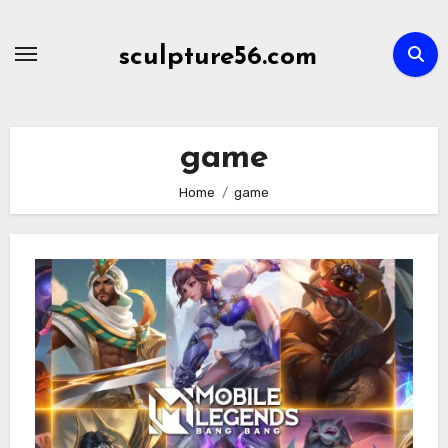
Skip
to
sculpture56.com
content
game
Home
game