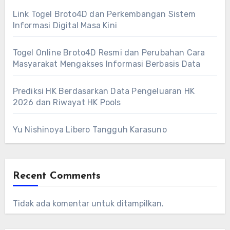
Link Togel Broto4D dan Perkembangan Sistem
Informasi Digital Masa Kini
Togel Online Broto4D Resmi dan Perubahan Cara
Masyarakat Mengakses Informasi Berbasis Data
Prediksi HK Berdasarkan Data Pengeluaran HK
2026 dan Riwayat HK Pools
Yu Nishinoya Libero Tangguh Karasuno
Recent Comments
Tidak ada komentar untuk ditampilkan.