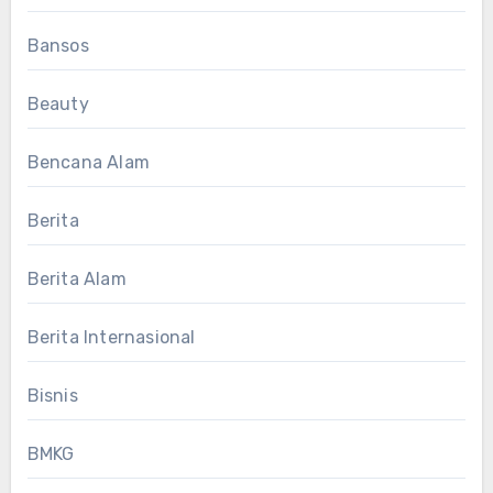
Bansos
Beauty
Bencana Alam
Berita
Berita Alam
Berita Internasional
Bisnis
BMKG