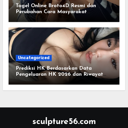
Togel Online Broto4D Resmi dan
Perubahan Cara Masyarakat
Mengakses Informasi Berbasis Data
Uncategorized
Prediksi HK Berdasarkan Data
Pengeluaran HK 2026 dan Riwayat
HK Pools
sculpture56.com