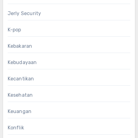
Jerly Security
K-pop
Kebakaran
Kebudayaan
Kecantikan
Kesehatan
Keuangan
Konflik