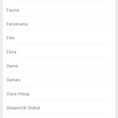
Fauna
Fenomena
Film
Flora
Game
Games
Gaya Hidup
Geopolitik Global