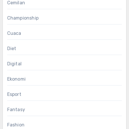
Cemilan
Championship
Cuaca
Diet
Digital
Ekonomi
Esport
Fantasy
Fashion