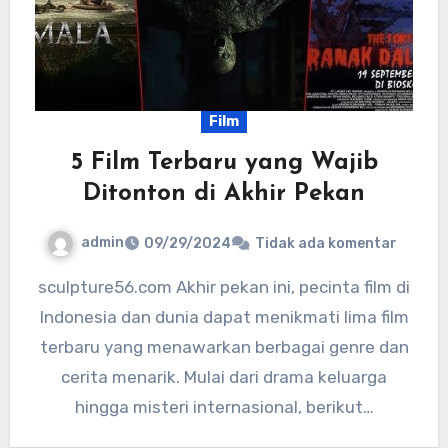
Film
5 Film Terbaru yang Wajib
Ditonton di Akhir Pekan
admin
09/29/2024
Tidak ada komentar
sculpture56.com Akhir pekan ini, pecinta film di
Indonesia dan dunia dapat menikmati lima film
terbaru yang menawarkan berbagai genre dan
cerita menarik. Mulai dari drama keluarga
hingga misteri internasional, berikut…