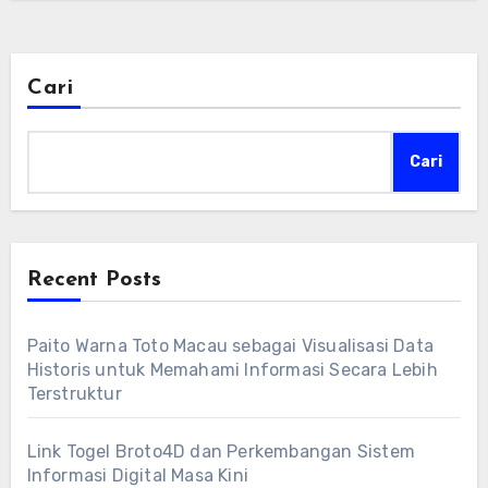
Cari
Cari
Recent Posts
Paito Warna Toto Macau sebagai Visualisasi Data
Historis untuk Memahami Informasi Secara Lebih
Terstruktur
Link Togel Broto4D dan Perkembangan Sistem
Informasi Digital Masa Kini