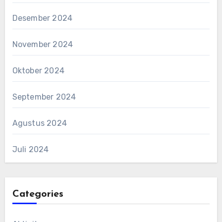
Desember 2024
November 2024
Oktober 2024
September 2024
Agustus 2024
Juli 2024
Categories