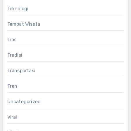
Teknologi
Tempat Wisata
Tips
Tradisi
Transportasi
Tren
Uncategorized
Viral