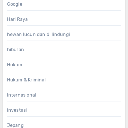
Google
Hari Raya
hewan lucun dan di lindungi
hiburan
Hukum
Hukum & Kriminal
Internasional
investasi
Jepang