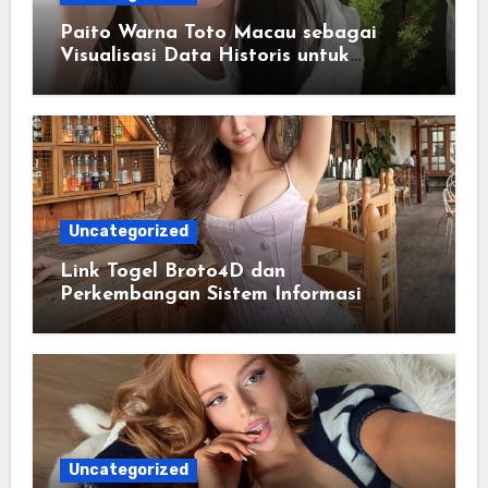
Paito Warna Toto Macau sebagai
Visualisasi Data Historis untuk
Memahami Informasi Secara Lebih
Terstruktur
Uncategorized
Link Togel Broto4D dan
Perkembangan Sistem Informasi
Digital Masa Kini
Uncategorized