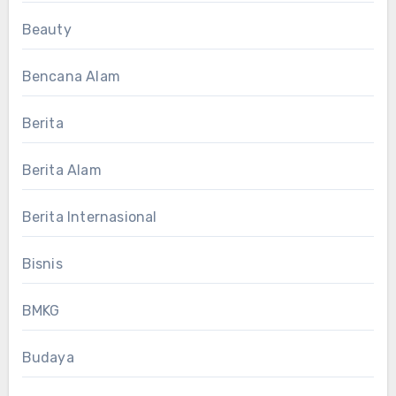
Beauty
Bencana Alam
Berita
Berita Alam
Berita Internasional
Bisnis
BMKG
Budaya