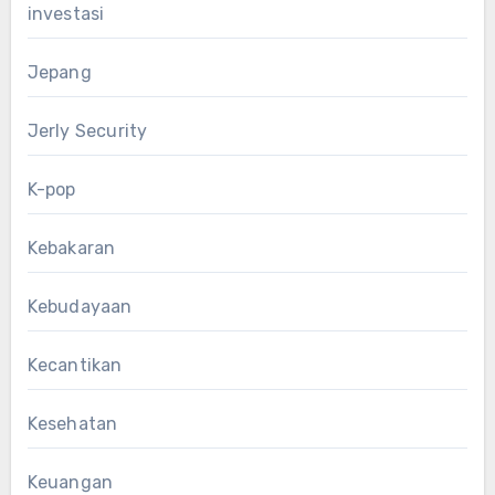
investasi
Jepang
Jerly Security
K-pop
Kebakaran
Kebudayaan
Kecantikan
Kesehatan
Keuangan