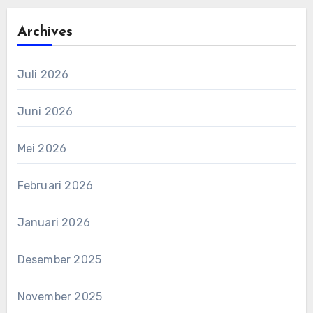
Archives
Juli 2026
Juni 2026
Mei 2026
Februari 2026
Januari 2026
Desember 2025
November 2025