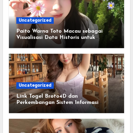
Uncategorized
Paito Warna Toto Macau sebagai
Visualisasi Data Historis untuk
Memahami Informasi Secara Lebih
Terstruktur
Uncategorized
Link Togel Broto4D dan
Perkembangan Sistem Informasi
Digital Masa Kini