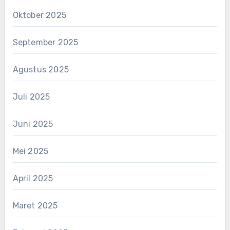
Oktober 2025
September 2025
Agustus 2025
Juli 2025
Juni 2025
Mei 2025
April 2025
Maret 2025