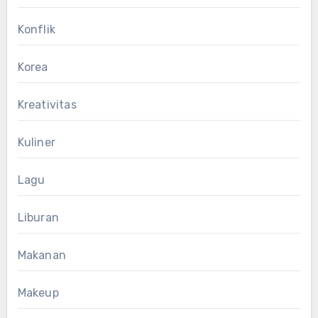
Konflik
Korea
Kreativitas
Kuliner
Lagu
Liburan
Makanan
Makeup