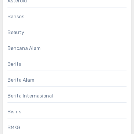
Asteroid
Bansos
Beauty
Bencana Alam
Berita
Berita Alam
Berita Internasional
Bisnis
BMKG