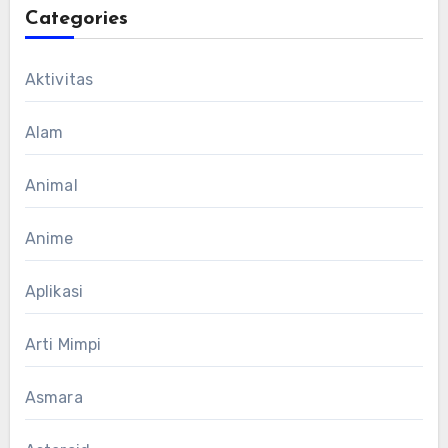
Categories
Aktivitas
Alam
Animal
Anime
Aplikasi
Arti Mimpi
Asmara