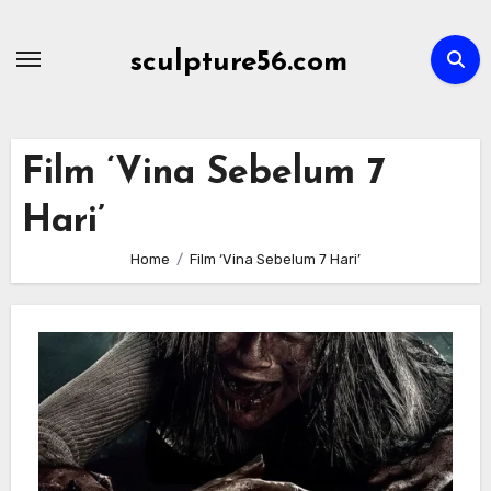
Skip
to
sculpture56.com
content
Film ‘Vina Sebelum 7
Hari’
Home
Film ‘Vina Sebelum 7 Hari’