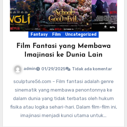
Fantasy
Film
Uncategorized
Film Fantasi yang Membawa
Imajinasi ke Dunia Lain
admin
01/29/2025
Tidak ada komentar
sculpture56.com – Film fantasi adalah genre
sinematik yang membawa penontonnya ke
dalam dunia yang tidak terbatas oleh hukum
fisika atau logika sehari-hari. Dalam film-film ini,
imajinasi menjadi kunci utama untuk…