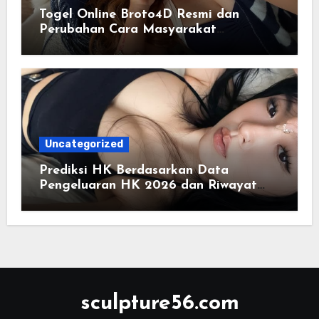
Togel Online Broto4D Resmi dan
Perubahan Cara Masyarakat
Mengakses Informasi Berbasis Data
Uncategorized
Prediksi HK Berdasarkan Data
Pengeluaran HK 2026 dan Riwayat
HK Pools
sculpture56.com