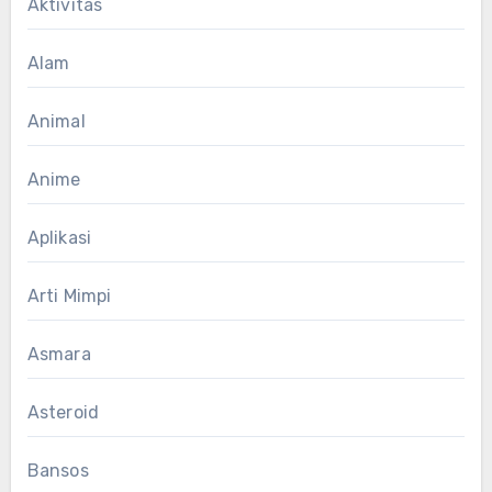
Aktivitas
Alam
Animal
Anime
Aplikasi
Arti Mimpi
Asmara
Asteroid
Bansos