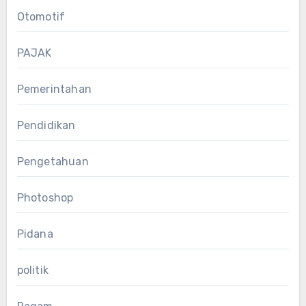
Otomotif
PAJAK
Pemerintahan
Pendidikan
Pengetahuan
Photoshop
Pidana
politik