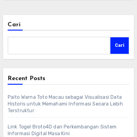
Cari
Cari
Recent Posts
Paito Warna Toto Macau sebagai Visualisasi Data
Historis untuk Memahami Informasi Secara Lebih
Terstruktur
Link Togel Broto4D dan Perkembangan Sistem
Informasi Digital Masa Kini