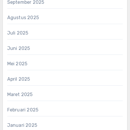
September 2025
Agustus 2025
Juli 2025
Juni 2025
Mei 2025
April 2025
Maret 2025
Februari 2025
Januari 2025