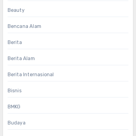
Beauty
Bencana Alam
Berita
Berita Alam
Berita Internasional
Bisnis
BMKG
Budaya