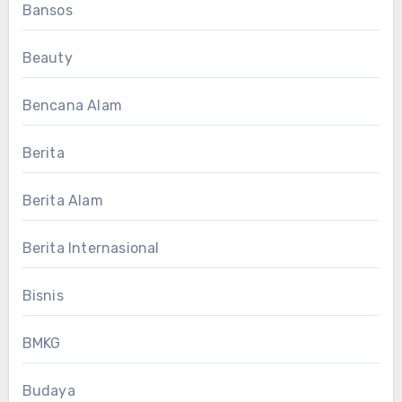
Bansos
Beauty
Bencana Alam
Berita
Berita Alam
Berita Internasional
Bisnis
BMKG
Budaya