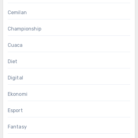
Cemilan
Championship
Cuaca
Diet
Digital
Ekonomi
Esport
Fantasy