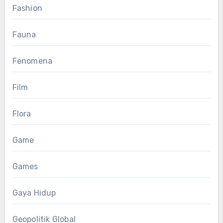
Fashion
Fauna
Fenomena
Film
Flora
Game
Games
Gaya Hidup
Geopolitik Global