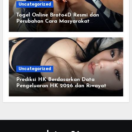
Uncategorized
Togel Online Broto4D Resmi dan
Perubahan Cara Masyarakat
Mengakses Informasi Berbasis Data
Uncategorized
Prediksi HK Berdasarkan Data
Pengeluaran HK 2026 dan Riwayat
HK Pools