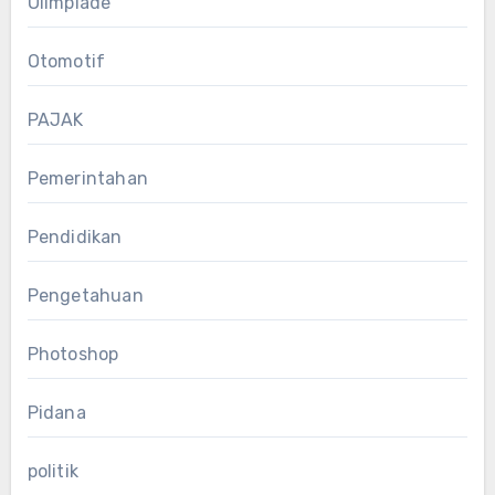
Olimpiade
Otomotif
PAJAK
Pemerintahan
Pendidikan
Pengetahuan
Photoshop
Pidana
politik