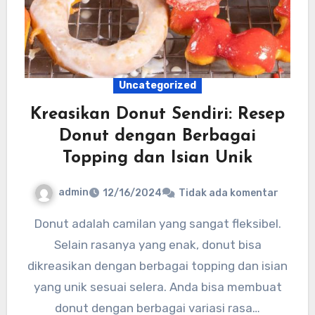
Uncategorized
Kreasikan Donut Sendiri: Resep
Donut dengan Berbagai
Topping dan Isian Unik
admin
12/16/2024
Tidak ada komentar
Donut adalah camilan yang sangat fleksibel.
Selain rasanya yang enak, donut bisa
dikreasikan dengan berbagai topping dan isian
yang unik sesuai selera. Anda bisa membuat
donut dengan berbagai variasi rasa…