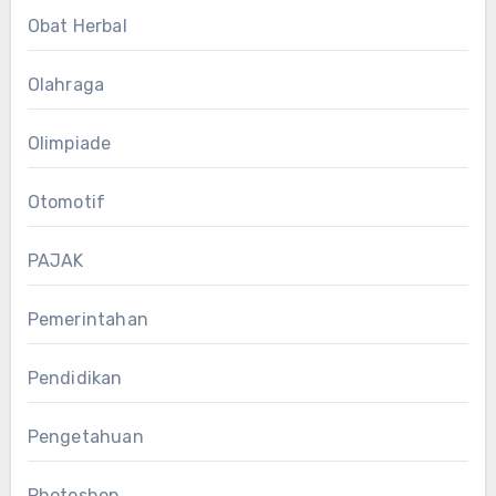
Obat Herbal
Olahraga
Olimpiade
Otomotif
PAJAK
Pemerintahan
Pendidikan
Pengetahuan
Photoshop