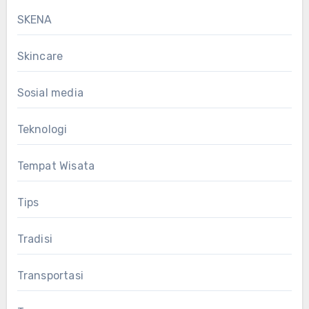
SKENA
Skincare
Sosial media
Teknologi
Tempat Wisata
Tips
Tradisi
Transportasi