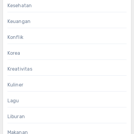
Kesehatan
Keuangan
Konflik
Korea
Kreativitas
Kuliner
Lagu
Liburan
Makanan