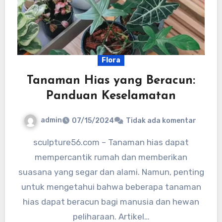
Flora
Tanaman Hias yang Beracun:
Panduan Keselamatan
admin
07/15/2024
Tidak ada komentar
sculpture56.com – Tanaman hias dapat
mempercantik rumah dan memberikan
suasana yang segar dan alami. Namun, penting
untuk mengetahui bahwa beberapa tanaman
hias dapat beracun bagi manusia dan hewan
peliharaan. Artikel…