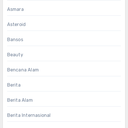
Asmara
Asteroid
Bansos
Beauty
Bencana Alam
Berita
Berita Alam
Berita Internasional