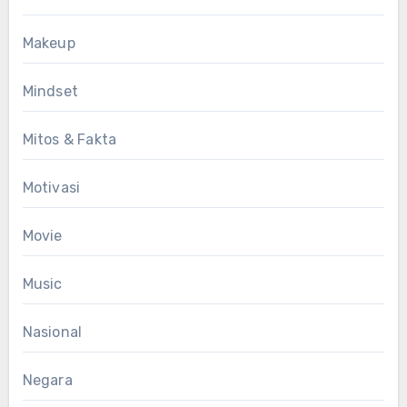
Makeup
Mindset
Mitos & Fakta
Motivasi
Movie
Music
Nasional
Negara