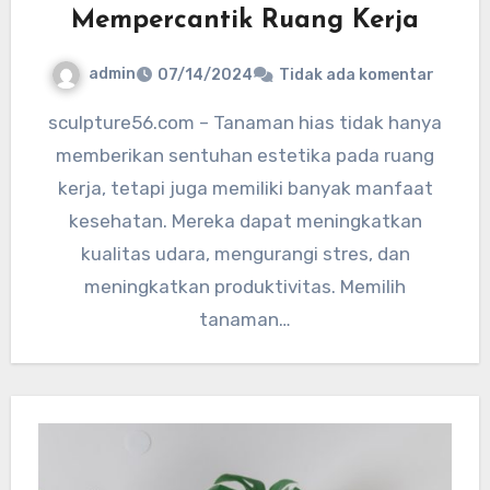
Mempercantik Ruang Kerja
admin
07/14/2024
Tidak ada komentar
sculpture56.com – Tanaman hias tidak hanya
memberikan sentuhan estetika pada ruang
kerja, tetapi juga memiliki banyak manfaat
kesehatan. Mereka dapat meningkatkan
kualitas udara, mengurangi stres, dan
meningkatkan produktivitas. Memilih
tanaman…