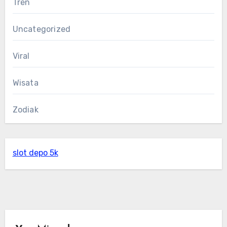
Tren
Uncategorized
Viral
Wisata
Zodiak
slot depo 5k