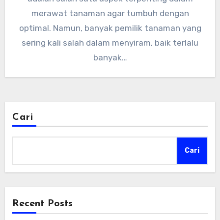
merawat tanaman agar tumbuh dengan
optimal. Namun, banyak pemilik tanaman yang
sering kali salah dalam menyiram, baik terlalu
banyak…
Cari
Cari
Recent Posts