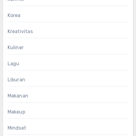
Korea
Kreativitas
Kuliner
Lagu
Liburan
Makanan
Makeup
Mindset