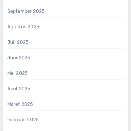
September 2025
Agustus 2025
Juli 2025
Juni 2025
Mei 2025
April 2025
Maret 2025
Februari 2025