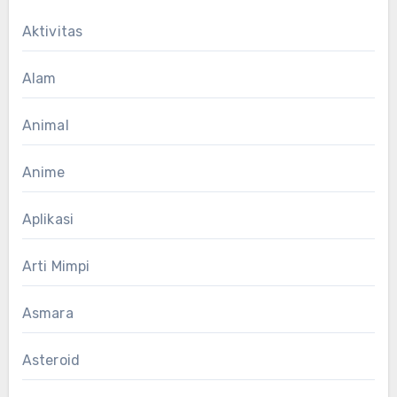
Aktivitas
Alam
Animal
Anime
Aplikasi
Arti Mimpi
Asmara
Asteroid