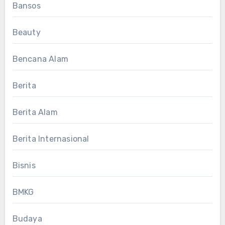
Bansos
Beauty
Bencana Alam
Berita
Berita Alam
Berita Internasional
Bisnis
BMKG
Budaya