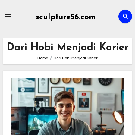
Skip
to
sculpture56.com
content
Dari Hobi Menjadi Karier
Home
Dari Hobi Menjadi Karier