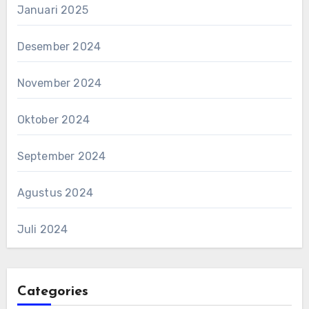
Januari 2025
Desember 2024
November 2024
Oktober 2024
September 2024
Agustus 2024
Juli 2024
Categories