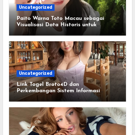
Uncategorized
Paito Warna Toto Macau sebagai
Visualisasi Data Historis untuk
Memahami Informasi Secara Lebih
Terstruktur
Uncategorized
Link Togel Broto4D dan
Perkembangan Sistem Informasi
Digital Masa Kini