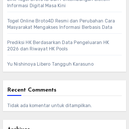
Informasi Digital Masa Kini
Togel Online Broto4D Resmi dan Perubahan Cara
Masyarakat Mengakses Informasi Berbasis Data
Prediksi HK Berdasarkan Data Pengeluaran HK
2026 dan Riwayat HK Pools
Yu Nishinoya Libero Tangguh Karasuno
Recent Comments
Tidak ada komentar untuk ditampilkan.