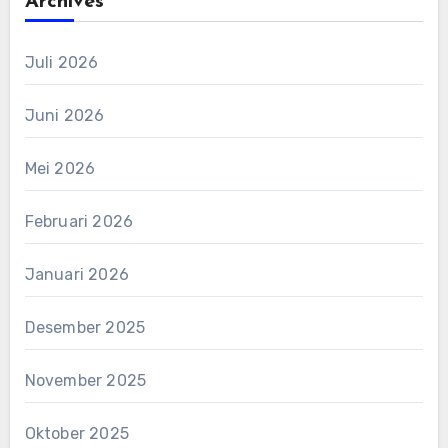
Archives
Juli 2026
Juni 2026
Mei 2026
Februari 2026
Januari 2026
Desember 2025
November 2025
Oktober 2025