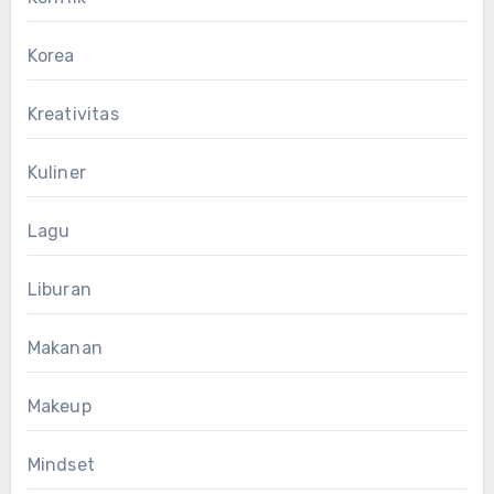
Korea
Kreativitas
Kuliner
Lagu
Liburan
Makanan
Makeup
Mindset