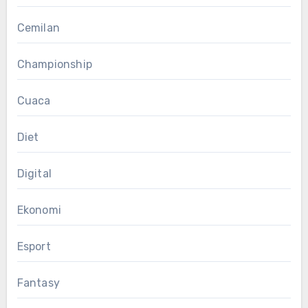
Cemilan
Championship
Cuaca
Diet
Digital
Ekonomi
Esport
Fantasy