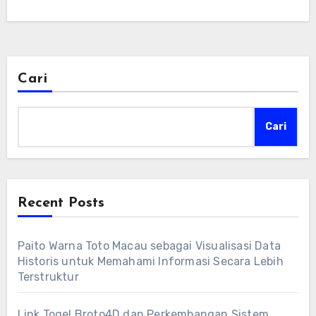
Cari
Cari
Recent Posts
Paito Warna Toto Macau sebagai Visualisasi Data
Historis untuk Memahami Informasi Secara Lebih
Terstruktur
Link Togel Broto4D dan Perkembangan Sistem