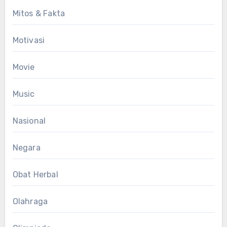
Mitos & Fakta
Motivasi
Movie
Music
Nasional
Negara
Obat Herbal
Olahraga