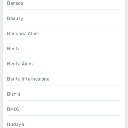
Bansos
Beauty
Bencana Alam
Berita
Berita Alam
Berita Internasional
Bisnis
BMKG
Budaya