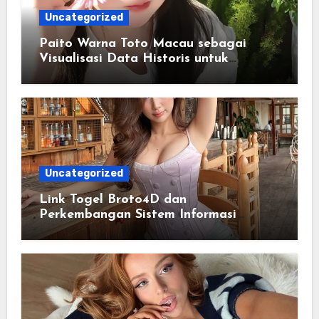
Uncategorized
Paito Warna Toto Macau sebagai
Visualisasi Data Historis untuk
Memahami Informasi Secara Lebih
Terstruktur
Uncategorized
Link Togel Broto4D dan
Perkembangan Sistem Informasi
Digital Masa Kini