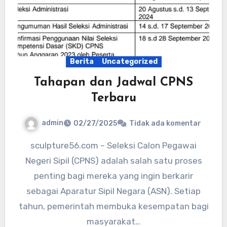
Berita
Uncategorized
Tahapan dan Jadwal CPNS
Terbaru
admin
02/27/2025
Tidak ada komentar
sculpture56.com – Seleksi Calon Pegawai
Negeri Sipil (CPNS) adalah salah satu proses
penting bagi mereka yang ingin berkarir
sebagai Aparatur Sipil Negara (ASN). Setiap
tahun, pemerintah membuka kesempatan bagi
masyarakat…