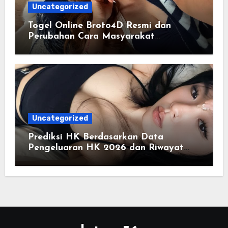
Uncategorized
Togel Online Broto4D Resmi dan
Perubahan Cara Masyarakat
Mengakses Informasi Berbasis Data
Uncategorized
Prediksi HK Berdasarkan Data
Pengeluaran HK 2026 dan Riwayat
HK Pools