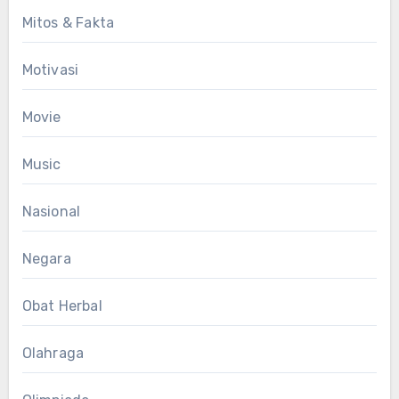
Mitos & Fakta
Motivasi
Movie
Music
Nasional
Negara
Obat Herbal
Olahraga