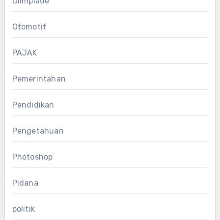
Olimpiade
Otomotif
PAJAK
Pemerintahan
Pendidikan
Pengetahuan
Photoshop
Pidana
politik