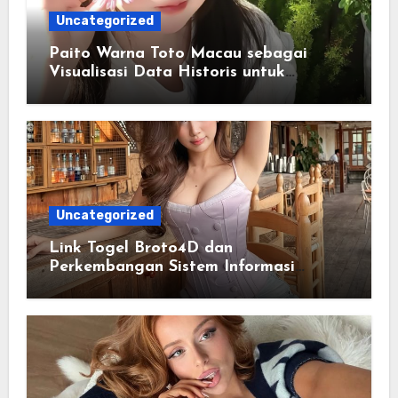
Uncategorized
Paito Warna Toto Macau sebagai
Visualisasi Data Historis untuk
Memahami Informasi Secara Lebih
Terstruktur
Uncategorized
Link Togel Broto4D dan
Perkembangan Sistem Informasi
Digital Masa Kini