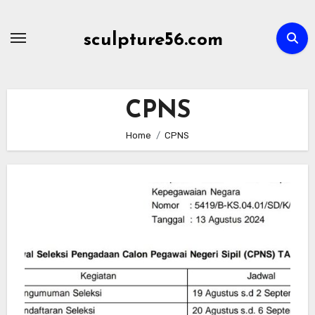
Skip
to
sculpture56.com
content
CPNS
Home
CPNS