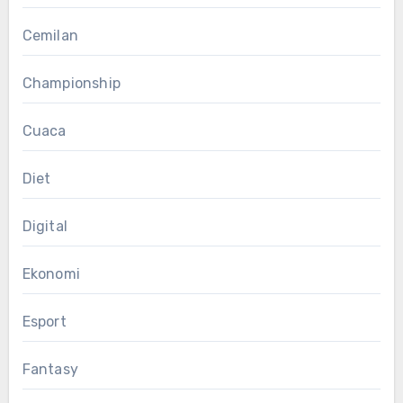
Cemilan
Championship
Cuaca
Diet
Digital
Ekonomi
Esport
Fantasy