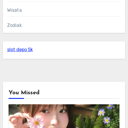
Wisata
Zodiak
slot depo 5k
You Missed