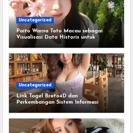
Uncategorized
Paito Warna Toto Macau sebagai
Visualisasi Data Historis untuk
Memahami Informasi Secara Lebih
Terstruktur
Uncategorized
Link Togel Broto4D dan
Perkembangan Sistem Informasi
Digital Masa Kini