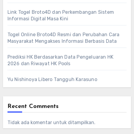
Link Togel Broto4D dan Perkembangan Sistem
Informasi Digital Masa Kini
Togel Online Broto4D Resmi dan Perubahan Cara
Masyarakat Mengakses Informasi Berbasis Data
Prediksi HK Berdasarkan Data Pengeluaran HK
2026 dan Riwayat HK Pools
Yu Nishinoya Libero Tangguh Karasuno
Recent Comments
Tidak ada komentar untuk ditampilkan.