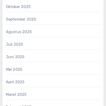
Oktober 2025
September 2025
Agustus 2025
Juli 2025
Juni 2025
Mei 2025
April 2025
Maret 2025