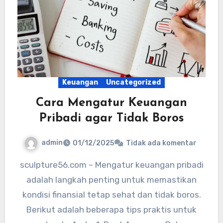
Keuangan
Uncategorized
Cara Mengatur Keuangan
Pribadi agar Tidak Boros
admin
01/12/2025
Tidak ada komentar
sculpture56.com – Mengatur keuangan pribadi
adalah langkah penting untuk memastikan
kondisi finansial tetap sehat dan tidak boros.
Berikut adalah beberapa tips praktis untuk