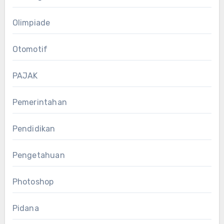
Olimpiade
Otomotif
PAJAK
Pemerintahan
Pendidikan
Pengetahuan
Photoshop
Pidana