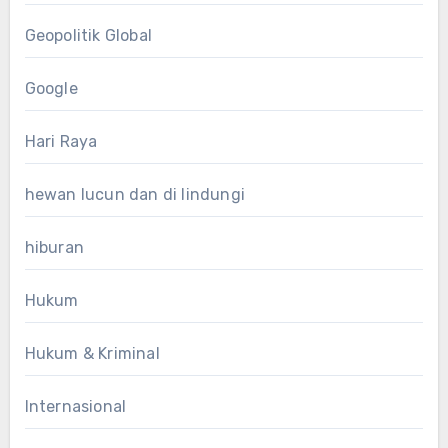
Geopolitik Global
Google
Hari Raya
hewan lucun dan di lindungi
hiburan
Hukum
Hukum & Kriminal
Internasional