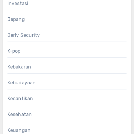
investasi
Jepang
Jerly Security
K-pop
Kebakaran
Kebudayaan
Kecantikan
Kesehatan
Keuangan