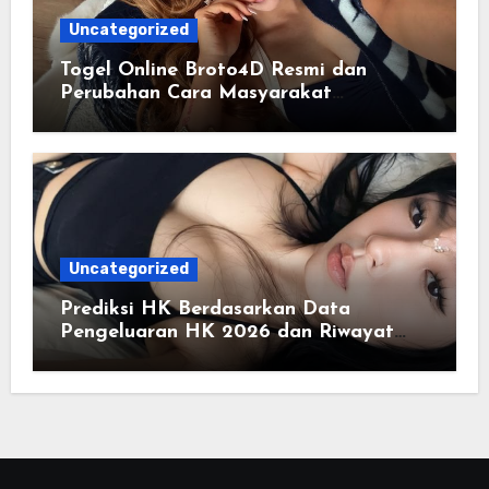
Uncategorized
Togel Online Broto4D Resmi dan
Perubahan Cara Masyarakat
Mengakses Informasi Berbasis Data
Uncategorized
Prediksi HK Berdasarkan Data
Pengeluaran HK 2026 dan Riwayat
HK Pools