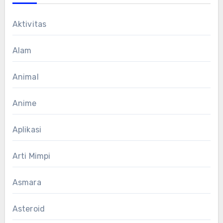
Aktivitas
Alam
Animal
Anime
Aplikasi
Arti Mimpi
Asmara
Asteroid