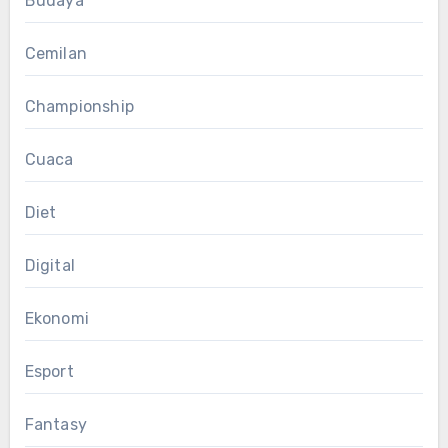
Budaya
Cemilan
Championship
Cuaca
Diet
Digital
Ekonomi
Esport
Fantasy