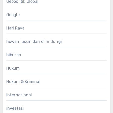
Geopolitik Global
Google
Hari Raya
hewan lucun dan di lindungi
hiburan
Hukum
Hukum & Kriminal
Internasional
investasi