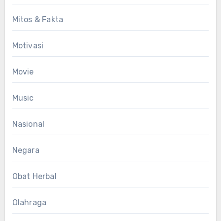
Mitos & Fakta
Motivasi
Movie
Music
Nasional
Negara
Obat Herbal
Olahraga