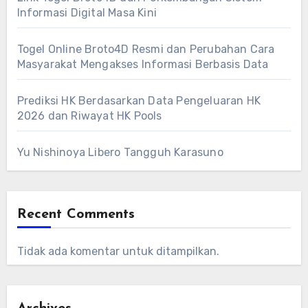
Informasi Digital Masa Kini
Togel Online Broto4D Resmi dan Perubahan Cara
Masyarakat Mengakses Informasi Berbasis Data
Prediksi HK Berdasarkan Data Pengeluaran HK
2026 dan Riwayat HK Pools
Yu Nishinoya Libero Tangguh Karasuno
Recent Comments
Tidak ada komentar untuk ditampilkan.