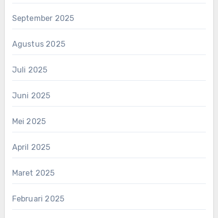
September 2025
Agustus 2025
Juli 2025
Juni 2025
Mei 2025
April 2025
Maret 2025
Februari 2025