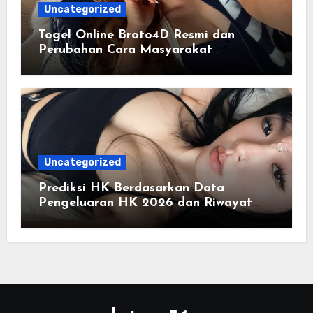
Uncategorized
Togel Online Broto4D Resmi dan
Perubahan Cara Masyarakat
Mengakses Informasi Berbasis Data
Uncategorized
Prediksi HK Berdasarkan Data
Pengeluaran HK 2026 dan Riwayat
HK Pools