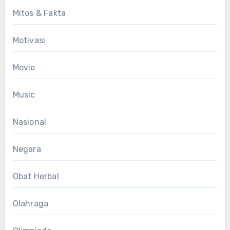
Mitos & Fakta
Motivasi
Movie
Music
Nasional
Negara
Obat Herbal
Olahraga