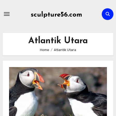
Skip
to
sculpture56.com
content
Atlantik Utara
Home
Atlantik Utara