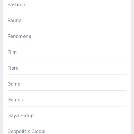
Fashion
Fauna
Fenomena
Film
Flora
Game
Games
Gaya Hidup
Geopolitik Global