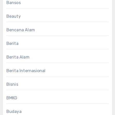
Bansos
Beauty
Bencana Alam
Berita
Berita Alam
Berita Internasional
Bisnis
BMKG
Budaya