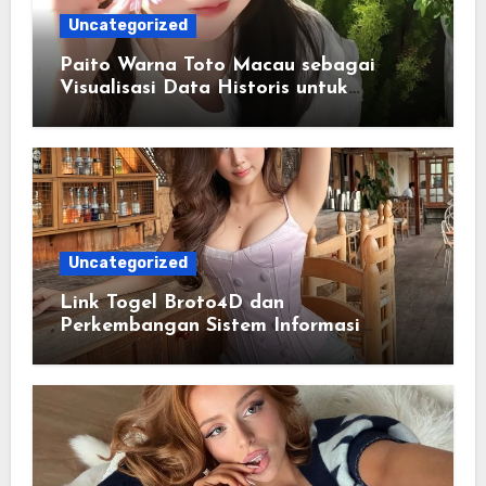
Uncategorized
Paito Warna Toto Macau sebagai
Visualisasi Data Historis untuk
Memahami Informasi Secara Lebih
Terstruktur
Uncategorized
Link Togel Broto4D dan
Perkembangan Sistem Informasi
Digital Masa Kini