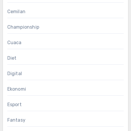
Cemilan
Championship
Cuaca
Diet
Digital
Ekonomi
Esport
Fantasy