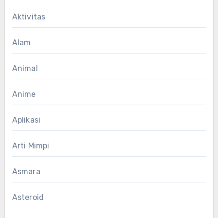
Aktivitas
Alam
Animal
Anime
Aplikasi
Arti Mimpi
Asmara
Asteroid